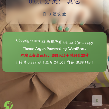
分类：
其它
0 篇文章
Copyright ©2022 版权所有 Bensz ୧(๑•̀⌄•́๑)૭
夜间模式
Theme
Argon
Powered by
WordPress
本站已安全运行：1581天15小时54分23秒
Sans Serif
Serif
| 耗时 0.329 秒 | 查询 24 次 | 内存 18.39 MB |
浅阴影
深阴影
关闭
日落
暗化
灰度