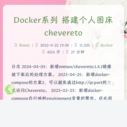
Docker系列 搭建个人图床
夜间模式
chevereto
Sans Serif
Serif
浅阴影
深阴影
Bensz
|
2022-4-22 19:38
|
11,535
|
docker
4216 字
|
27 分钟
关闭
日落
暗化
灰度
日志 2024-04-05：新增nmtan/chevereto:1.4.1镜像
被下架后的处理方案。 2023-04-25：新增docker-
compose的方案2，可以避免通过http://ip:port的方
式访问Chevereto。 2023-02-23：新增docker-
compose自行映射environment变量的警告。优化前
言描述。 2…
chevereto
docker