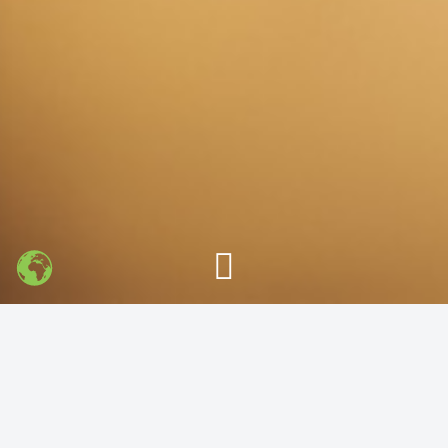
夜间模式
Sans Serif
Serif
浅阴影
深阴影
关闭
日落
暗化
灰度
学习地图
置顶
|
Bensz
|
2022-4-21 9:44
|
48,225
|