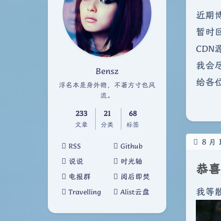
近期
暂时
CDN
我会
Bensz
给各
浮名本是身外物，不著方寸也风
流。
233
21
68
文章
分类
标签
8
月
RSS
Github
说说
时光轴
恭喜
电报群
阅后即焚
我等
Travelling
Alist云盘