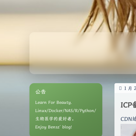
1
月
公告
Learn For Beauty.
IC
Linux/Docker/NAS/R/Python/
CDN
生物医学的爱好者。
Enjoy Bensz' blog!