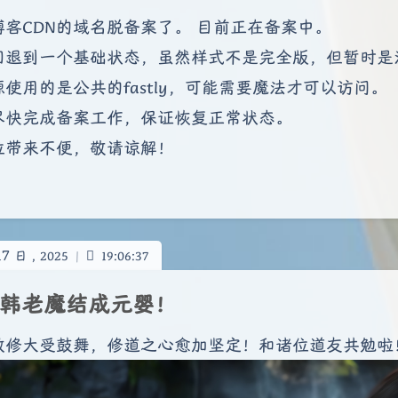
博客CDN的域名脱备案了。 目前正在备案中。
回退到一个基础状态，虽然样式不是完全版，但暂时是
源使用的是公共的fastly，可能需要魔法才可以访问。
尽快完成备案工作，保证恢复正常状态。
位带来不便，敬请谅解！
17
日 ,
2025
|
19:06:37
韩老魔结成元婴！
散修大受鼓舞，修道之心愈加坚定！和诸位道友共勉啦