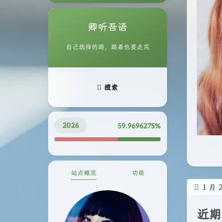
卿听吾语
自己选择的路，跪着也要走完
搜索
2026
59.9696434%
站点概览
功能
1
月
近期