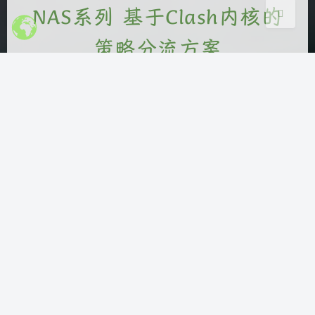
NAS系列 基于Clash内核的
策略分流方案
Bensz
|
2023-3-25 13:51
|
16,542
|
NAS
5961 字
|
29 分钟
概览 本文围绕 本系列教程所配置的网络均为Ipv4网
络 展开详细讨论 涵盖 根据灵活的规则配置实现策略
连接 等核心内容 包含 17 个主要章节内容 文末提供
总结与展望 前言 自2023-11-3起，Clash内核已经删
库并终止维护，该项目的前景十分渺茫，不建议新人
使用Clash相关流程。 本系列教程所配置的网络均为
Ipv4网络，所以并不适合使用Ip…
clash
nas
openwrt
pve