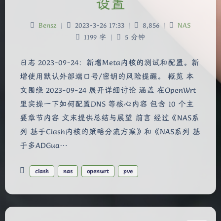
设置
Bensz
|
2023-3-26 17:33
|
8,856
|
NAS
1199 字
|
5 分钟
日志 2023-09-24：新增Meta内核的测试和配置。新
增使用默认外部端口号/密钥的风险提醒。 概览 本
文围绕 2023-09-24 展开详细讨论 涵盖 在OpenWrt
里实操一下如何配置DNS 等核心内容 包含 10 个主
夜间模式
要章节内容 文末提供总结与展望 前言 经过《NAS系
列 基于Clash内核的策略分流方案》和《NAS系列 基
Sans Serif
Serif
于多ADGua…
浅阴影
深阴影
clash
nas
openwrt
pve
关闭
日落
暗化
灰度