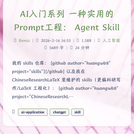
AI入门系列 一种实用的
Prompt工程： Agent Skill
Bensz
|
2026-2-16 16:53
|
1,588
|
人工智能
5689 字
|
24 分钟
我的 skills 仓库： [github author="huangwb8"
project="skills"][/github] 以及我在
ChineseResearchLaTeX 里维护的 skills（更偏科研写
作/LaTeX 工程化）： [github author="huangwb8"
project="ChineseResearchL…
ai-application
chatgpt
skill