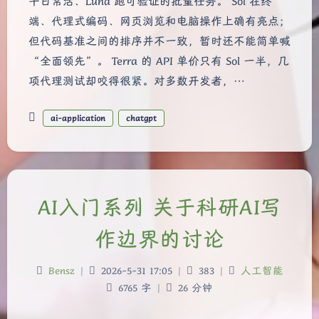
干日常活、Luna 跑可验证的批量任务。 Sol 在终
端、代理式编码、网页浏览和电脑操作上确有亮点；
但代码基准之间的排序并不一致，暂时还不能简单喊
“全面领先”。 Terra 的 API 单价只有 Sol 一半，几
项代理测试却咬得很紧。对多数开发者，…
ai-application
chatgpt
AI入门系列 关于科研AI写
作边界的讨论
Bensz
|
2026-5-31 17:05
|
383
|
人工智能
6765 字
|
26 分钟