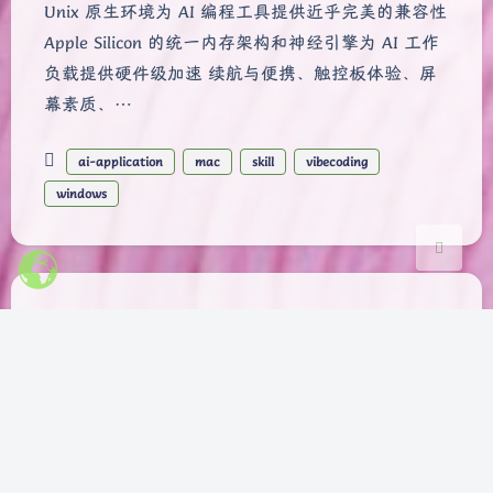
Unix 原生环境为 AI 编程工具提供近乎完美的兼容性
Apple Silicon 的统一内存架构和神经引擎为 AI 工作
Sans Serif
Serif
负载提供硬件级加速 续航与便携、触控板体验、屏
浅阴影
深阴影
幕素质、…
关闭
日落
暗化
灰度
ai-application
mac
skill
vibecoding
windows
开源项目与平台应用之争：
OpenAI Prism vs.
ChineseResearchLaTeX
Bensz
|
2026-2-02 21:24
|
1,114
|
人工智能