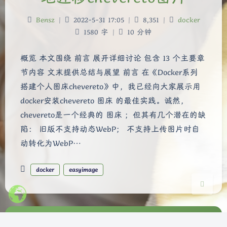
Bensz
|
2022-5-31 17:05
|
8,351
|
docker
1580 字
|
10 分钟
概览 本文围绕 前言 展开详细讨论 包含 13 个主要章
夜间模式
节内容 文末提供总结与展望 前言 在《Docker系列
搭建个人图床chevereto》中，我已经向大家展示用
Sans Serif
Serif
docker安装chevereto 图床 的最佳实践。诚然，
浅阴影
深阴影
chevereto是一个经典的 图床 ；但其有几个潜在的缺
陷： 旧版不支持动态WebP； 不支持上传图片时自
关闭
日落
暗化
灰度
动转化为WebP…
docker
easyimage
Copyright ©2022 版权所有 Bensz ୧(๑•̀⌄•́๑)૭