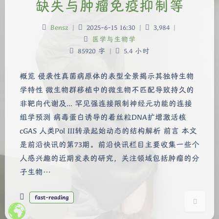
缺失与肿瘤免疫抑制等
Bensz
|
2025-6-15 16:30
|
3,984
|
医学与生物学
85920 字
|
5.4 小时
概览 侵袭性真菌病原体的表型全景揭示其独特生物
夜间模式
学特性 微生物群移植中的微生物不匹配导致持久的
非靶向代谢及... 罕见强连接限制神经元功能的连接
Sans Serif
Serif
组学预测 病毒蛋白诱导的着丝粒DNA扩增激活核
cGAS 人类Pol III转录起始动态的结构解析 前言 本文
浅阴影
深阴影
是前沿快讯的第73期。前沿快讯栏目主要收集一些个
人感兴趣的近期发表的研究，关注领域包括肿瘤的分
关闭
日落
暗化
灰度
子生物…
fast-reading