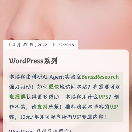
4
27
月
日 ,
2022
|
22:20:18
WordPress系列
本博客由科研AI Agent实验室
BenszResearch
强力驱动！如何
更快
地访问本站？有需要可加
电报群
获得更多帮助。本博客用什么
VPS
？创
作不易，请
支持
苯苯！推荐购买本博客的
VIP
喔，10元/年即可畅享所有VIP专属内容！
WordPress系列尽快更完！