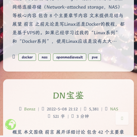
网络连接存储（Network-attached storage，NAS）
等核心内容 包含 8 个主要章节内容 文末提供总结与
展望 前言 之前无论是写Linux还是Docker的教程，都
是基于VPS的。如果已经学习过我的“Linux系列”
和“Docker系列”，使用Linux应该是没有太大…
夜间模式
docker
nas
openmediavault
pve
Sans Serif
Serif
浅阴影
深阴影
DN宝鉴
关闭
日落
暗化
灰度
Bensz
|
2022-5-08 21:12
|
5,381
|
NAS
521 字
|
3 分钟
概览 本文围绕 前言 展开详细讨论 包含 42 个主要章