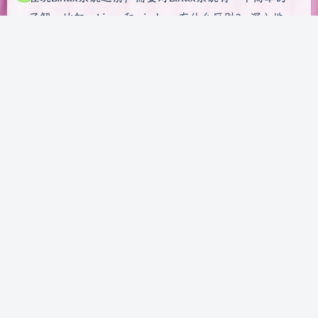
了解。比如，Linux和windows有什么区别？ 深入地
讨论Linux和windows在原理上的不同已经超出了我
的能力范畴。这里，我仅从自身的使用经验来分享我
认为准备玩Linux系统的童鞋应该了解的不同点。
Linux通常布署在服务器，Window布署在个人电脑
你的服务器粗略地理解就是一台…
linux-basic
Linux基础 我是怎么与
Linux系统结下不解之缘
Bensz
|
2022-4-16 16:37
|
6,047
|
linux基础