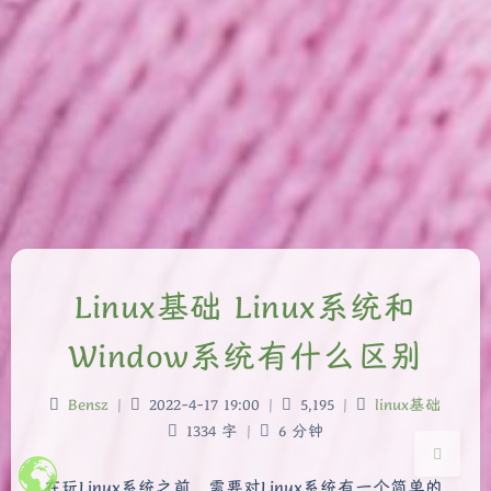
夜间模式
Sans Serif
Serif
Linux基础 Linux系统和
浅阴影
深阴影
Window系统有什么区别
关闭
日落
暗化
灰度
Bensz
|
2022-4-17 19:00
|
5,195
|
linux基础
1334 字
|
6 分钟
在玩Linux系统之前，需要对Linux系统有一个简单的