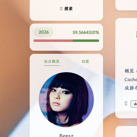
搜索
2026
59.5664437%
站点概览
功能
概览 
Cac
成静态
d
Bensz