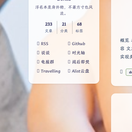
浮名本是身外物，不著方寸也风
流。
233
21
68
文章
分类
标签
概览
RSS
Github
容 文
说说
时光轴
实现类
电报群
阅后即焚
Travelling
Alist云盘
d