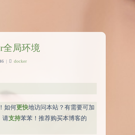
ker全局环境
46
|
docker
！如何
更快
地访问本站？有需要可加
，请
支持
苯苯！推荐购买本博客的