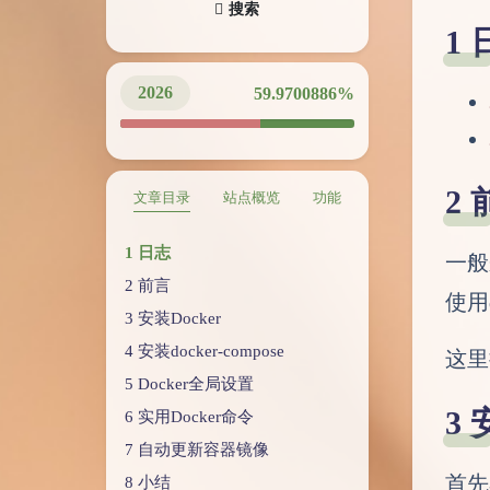
搜索
2026
59.9700965%
文章目录
站点概览
功能
日志
一般
前言
使用
安装Docker
安装docker-compose
这里
Docker全局设置
实用Docker命令
自动更新容器镜像
首先
小结