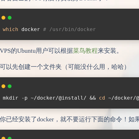
which
 docker 
# /usr/bin/docker
VPS的Ubuntu用户可以根据
菜鸟教程
来安装。
可以先创建一个文件夹（可能没什么用，哈哈）
mkdir -p ~/docker/@install/ && 
cd
 ~/docker/
你已经安装了docker，就不要运行下面的命令！如果你