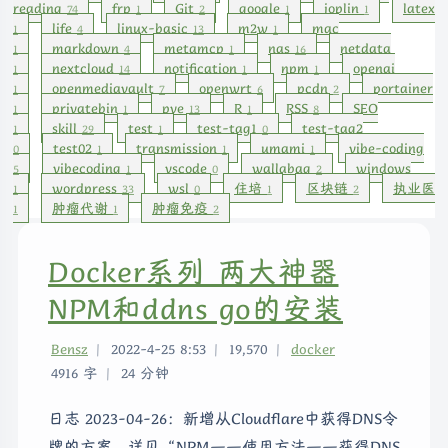
reading
frp
Git
google
joplin
latex
74
1
2
1
1
life
linux-basic
m2w
mac
1
4
13
1
markdown
metamcp
nas
netdata
1
4
1
16
nextcloud
notification
npm
openai
1
14
1
1
openmediavault
openwrt
pcdn
portainer
1
7
6
2
privatebin
pve
R
RSS
SEO
1
1
13
1
8
skill
test
test-tag1
test-tag2
1
29
1
0
test02
transmission
umami
vibe-coding
0
1
1
1
vibecoding
vscode
wallabag
windows
5
1
0
2
wordpress
wsl
住培
区块链
执业医
1
33
0
1
2
肿瘤代谢
肿瘤免疫
1
1
2
Docker系列 两大神器
NPM和ddns go的安装
Bensz
|
2022-4-25 8:53
|
19,570
|
docker
4916 字
|
24 分钟
日志 2023-04-26：新增从Cloudflare中获得DNS令
牌的方案。详见“NPM——使用方法——获得DNS