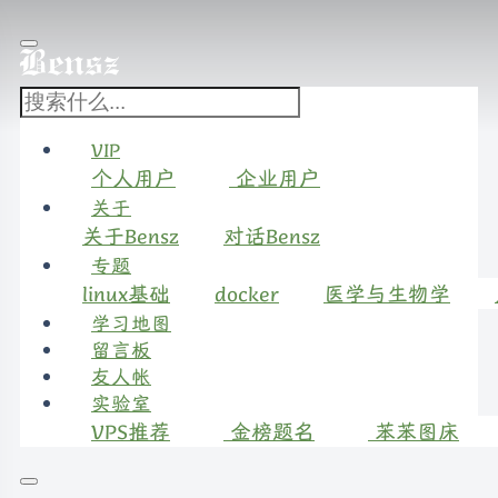
VIP
个人用户
企业用户
关于
关于Bensz
对话Bensz
专题
linux基础
docker
医学与生物学
学习地图
留言板
友人帐
实验室
VPS推荐
金榜题名
苯苯图床