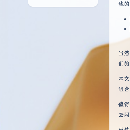
我的
当然
们的
本文
组合
值得
去阿
当然