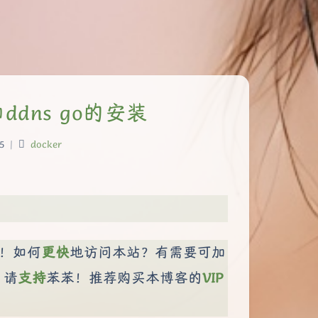
ddns go的安装
5
|
docker
！如何
更快
地访问本站？有需要可加
，请
支持
苯苯！推荐购买本博客的
VIP