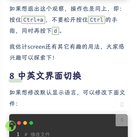
如果想退出这个观察，操作也是同上，即：
按住
，不要松开按住
的手
Ctrl+a
Ctrl
指，同时再按下
。
d
我估计screen还有其它有趣的用法，大家感
夜间模式
兴趣可以探索下！
Sans Serif
Serif
中英文界面切换
浅阴影
深阴影
如果想修改默认显示语言，可以修改下面文
关闭
日落
暗化
灰度
件：
# 修改文件