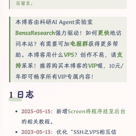
区留言。
本博客由科研AI Agent实验室
BenszResearch
强力驱动！如何
更快
地访
问本站？有需要可加
电报群
获得更多帮
助。本博客用什么
VPS
？创作不易，请
支
持
苯苯！推荐购买本博客的
VIP
喔，10元/
年即可畅享所有VIP专属内容！
日志
2025-05-15
：新增
Screen将程序挂至后台
的相关教程。
2023-05-13
：优化“SSH之VPS相互信