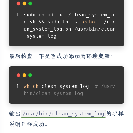
sudo chmod +x ~/clean_system_lo
g.sh && sudo ln -s `
echo
 ~`/cle
an_system_log.sh /usr/bin/clean
_system_log
最后检查一下是否成功添加为环境变量：
which
 clean_system_log  
# /usr/
bin/clean_system_log
输出
的字样
/usr/bin/clean_system_log
说明已经成功。