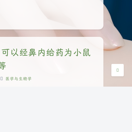
Sans Serif
Serif
浅阴影
深阴影
关闭
日落
暗化
灰度
杆菌可以经鼻内给药为小鼠
等
医学与生物学
体的功能特化 G-四链体阻滞真核生物复制复合
不同人群冠状动脉解剖结构的自然变异 前言 本文是
表的研究，关注领域包括肿瘤的分子生物学、