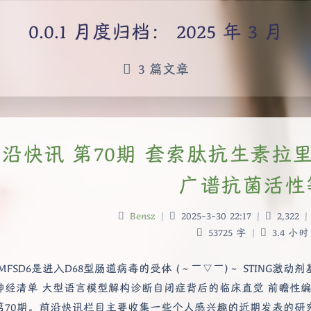
月度归档：
2025 年 3 月
3 篇文章
沿快讯 第70期 套索肽抗生素
广谱抗菌活性
Bensz
|
2025-3-30 22:17
|
2,322
|
53725 字
|
3.4 小时
MFSD6是进入D68型肠道病毒的受体 (～￣▽￣)～ STING激
神经清单 大型语言模型解构诊断自闭症背后的临床直觉 前瞻性编
第70期。前沿快讯栏目主要收集一些个人感兴趣的近期发表的研