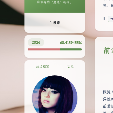
有幸福的“魔法”相伴。
究、
f
搜索
2026
60.4159503%
前
站点概览
功能
概览
异性
前沿