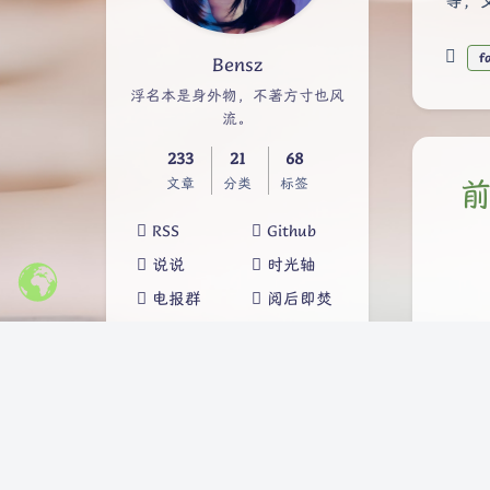
等，
f
Bensz
浮名本是身外物，不著方寸也风
流。
233
21
68
文章
分类
标签
前
RSS
Github
说说
时光轴
电报群
阅后即焚
Travelling
Alist云盘
概览
体结构
前沿
临床