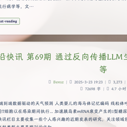
流行病学等，文…
ast-reading
沿快讯 第69期 通过反向传播LL
等
Bensz
|
2025-3-23 19:23
|
3,273
|
72698 字
|
4.7 小时
 端到端数据驱动的天气预测 人类婴儿的海马体记忆编码 线粒体
的T细胞以在感染期间执行... 加速胰岛素mRNA衰变产生的1型糖
快讯栏目主要收集一些个人感兴趣的近期发表的研究，关注领域