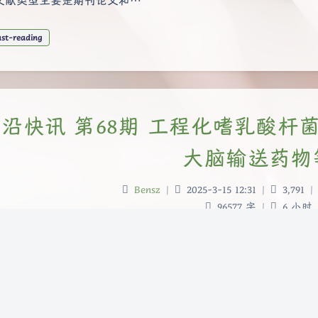
文献类型主要是期刊论文和…
ast-reading
沿快讯 第68期 工程化嗜乳酸
大脑输送药物
Bensz
|
2025-3-15 12:31
|
3,791
|
96577 字
|
6 小时
 新生儿真菌通过巨噬细胞依赖的β细胞发育促进终生代谢... 核糖
揭示了蠕虫式 ... copia逆转录转座子的结构 CXCL12驱动
快讯的第68期。前沿快讯栏目主要收集一些个人感兴趣的近期发
研究、流行…