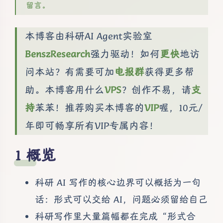
留言。
本博客由科研AI Agent实验室
BenszResearch
强力驱动！如何
更快
地访
问本站？有需要可加
电报群
获得更多帮
助。本博客用什么
VPS
？创作不易，请
支
持
苯苯！推荐购买本博客的
VIP
喔，10元/
年即可畅享所有VIP专属内容！
概览
科研 AI 写作的核心边界可以概括为一句
话：形式可以交给 AI，问题必须留给自己
科研写作里大量篇幅都在完成“形式合