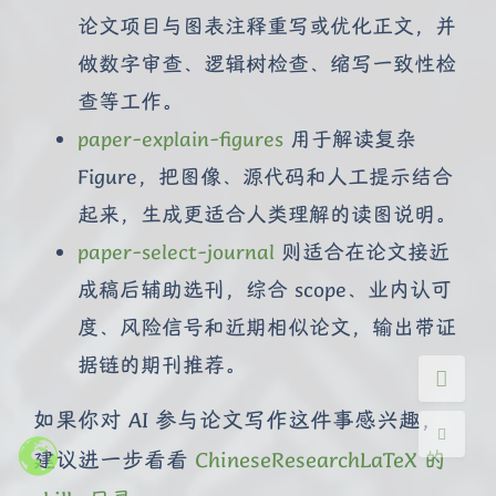
论文项目与图表注释重写或优化正文，并
做数字审查、逻辑树检查、缩写一致性检
查等工作。
paper-explain-figures
用于解读复杂
夜间模式
Figure，把图像、源代码和人工提示结合
起来，生成更适合人类理解的读图说明。
Sans Serif
Serif
paper-select-journal
则适合在论文接近
浅阴影
深阴影
成稿后辅助选刊，综合 scope、业内认可
度、风险信号和近期相似论文，输出带证
关闭
日落
暗化
灰度
据链的期刊推荐。
如果你对 AI 参与论文写作这件事感兴趣，
建议进一步看看
ChineseResearchLaTeX 的