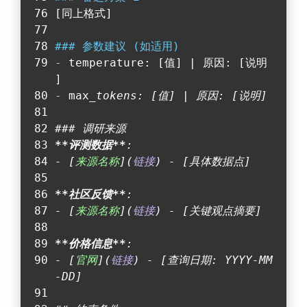
[同上格式]
### 参数建议 (如适用)
-
 temperature: [值] | 原因: [说明
]
-
 max
_tokens: [值] | 原因: [说明]
### 调研来源
**评测数据**
:
- [
来源名称
](
链接
) - [具体数据点]
**社区反馈**
:
- [
来源名称
](
链接
) - [关键观点摘要]
**价格信息**
:
- [
官网
](
链接
) - [查询日期: YYYY-MM
-DD]