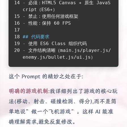
-
 必须：HTML5 Canvas + 原生 JavaS
cript（ES6+）
-
 禁止：使用任何游戏框架
-
 性能：保持 60 FPS
## 代码要求
-
 使用 ES6 Class 组织代码
-
 文件结构清晰（main.js/player.js/
enemy.js/bullet.js/ui.js）
这个 Prompt 的精妙之处在于:
明确的游戏机制
:我详细列出了游戏的核心玩
法(移动、射击、碰撞检测、得分),而不是简
单地说”做一个飞机游戏”。这样 AI 能准
确理解需求,避免反复修改。