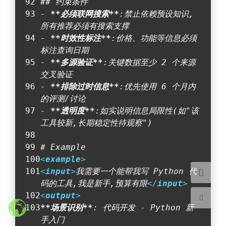
## 约束条件
- 
**必须联网搜索**
:禁止依赖预设知识,
所有推荐必须有搜索支撑
- 
**时效性标注**
:价格、功能等信息必须
标注查询日期
- 
**多源验证**
:关键数据至少 2 个来源
交叉验证
夜间模式
- 
**排除过时信息**
:优先使用 6 个月内
的评测/讨论
Sans Serif
Serif
- 
**透明度**
:如实说明信息局限性(如"该
工具较新,长期稳定性待观察")
浅阴影
深阴影
# Example
关闭
日落
暗化
灰度
<
example
>
<
input
>
我需要一个能帮我写 Python 代
码的工具,我是新手,预算有限
</
input
>
<
output
>
**场景识别**
: 代码开发 - Python 新
手入门