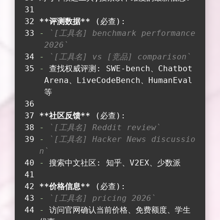
**评测数据**
 (必查):
-
`[工具名] benchmark performance
 2026`
-
`[工具名] vs [竞品] comparison`
-
 查找权威评测: SWE-bench、Chatbot
 Arena、LiveCodeBench、HumanEval
 等
**社区反馈**
 (必查):
-
`[工具名] Reddit review`
-
`[工具名] Hacker News discussio
n`
-
 搜索中文社区: 知乎、V2EX、少数派
**价格信息**
 (必查):
-
`[工具名] pricing 2026`
-
 访问官网确认当前价格、免费额度、学生