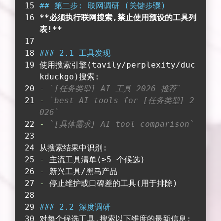
## 第二步: 联网调研 (关键步骤)
**必须执行联网搜索,禁止使用预设的工具列
表!**
### 2.1 工具发现
使用搜索引擎(tavily/perplexity/duc
kduckgo)搜索:
-
`[任务类型] AI 工具 2026 推荐`
-
`best AI tools for [任务类型] 2
026`
-
`[具体需求] AI tool comparison`
从搜索结果中识别:
-
 主流工具清单(≥5 个候选)
-
 新兴工具/黑马产品
-
 停止维护或口碑差的工具(用于排除)
### 2.2 深度调研
对每个候选工具,搜索以下维度的最新信息: