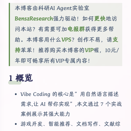
本博客由科研AI Agent实验室
BenszResearch
强力驱动！如何
更快
地访
问本站？有需要可加
电报群
获得更多帮
助。本博客用什么
VPS
？创作不易，请
支
持
苯苯！推荐购买本博客的
VIP
喔，10元/
年即可畅享所有VIP专属内容！
概览
Vibe Coding 的核心是”用自然语言描述
需求,让 AI 帮你实现”,本文通过 7 个实战
案例展示其强大能力
游戏开发、智能推荐、文档写作、文献综