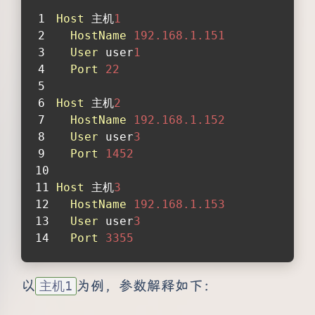
Host
 主机
1
HostName
192.168.1.151
User
 user
1
Port
22
Host
 主机
2
HostName
192.168.1.152
User
 user
3
Port
1452
Host
 主机
3
HostName
192.168.1.153
User
 user
3
Port
3355
以
为例，参数解释如下：
主机1