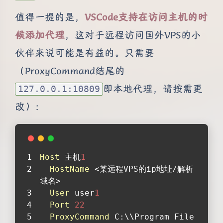
值得一提的是，
VSCode支持在访问主机的时
候添加代理
，这对于远程访问国外VPS的小
伙伴来说可能是有益的。只需要
（ProxyCommand结尾的
即本地代理，请按需更
127.0.0.1:10809
改）：
Host
 主机
1
HostName
 <某远程VPS的ip地址/解析
域名>
User
 user
1
Port
22
ProxyCommand
 C:\\Program File