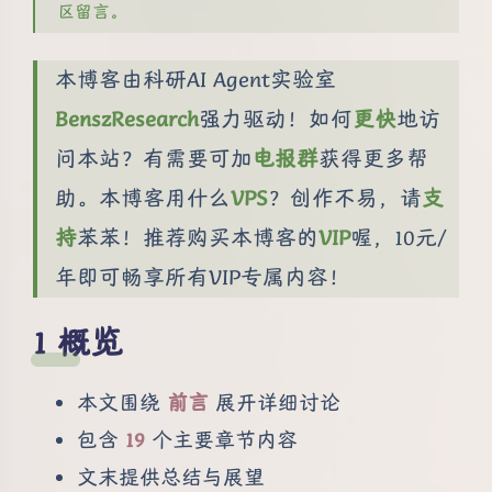
区留言。
本博客由科研AI Agent实验室
BenszResearch
强力驱动！如何
更快
地访
问本站？有需要可加
电报群
获得更多帮
助。本博客用什么
VPS
？创作不易，请
支
持
苯苯！推荐购买本博客的
VIP
喔，10元/
年即可畅享所有VIP专属内容！
概览
本文围绕
前言
展开详细讨论
包含
19
个主要章节内容
文末提供总结与展望