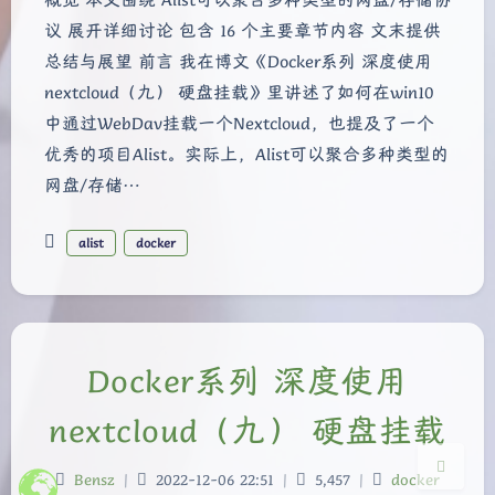
概览 本文围绕 Alist可以聚合多种类型的网盘/存储协
议 展开详细讨论 包含 16 个主要章节内容 文末提供
总结与展望 前言 我在博文《Docker系列 深度使用
nextcloud（九） 硬盘挂载》里讲述了如何在win10
中通过WebDav挂载一个Nextcloud，也提及了一个
优秀的项目Alist。实际上，Alist可以聚合多种类型的
网盘/存储…
夜间模式
alist
docker
Sans Serif
Serif
浅阴影
深阴影
Docker系列 深度使用
关闭
日落
暗化
灰度
nextcloud（九） 硬盘挂载
Bensz
|
2022-12-06 22:51
|
5,457
|
docker