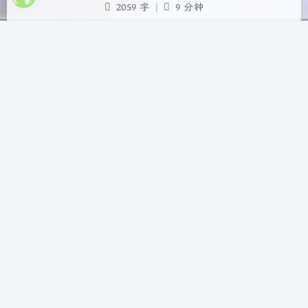
2059 字
|
9 分钟
日志 2023-06-23：新增RaidDrive简易教程。 2022-
12-07：新增WebClient设置的代码法以简化流程。
概览 本文围绕 2023-06-23 展开详细讨论 涵盖
2022-12-07 等核心内容 包含 12 个主要章节内容 文
末提供总结与展望 前言 前面我们已经在《Docker系
列 深度使用nextcloud（五）Car…
docker
nextcloud
如何优雅地选择配色？
Bensz
|
2022-12-05 21:00
|
5,989
|
技能
1722 字
|
8 分钟