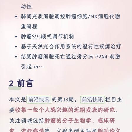
动性
肺间充质细胞调控肿瘤细胞/NK细胞代谢
重编程
肿瘤SVs顺式调节机制
基于天然光合作用系统的退行性疾病治疗
结肠肿瘤细胞死亡通过旁分泌 P2X4 刺激
引起 m…
前言
本文是
的第13期。
栏目主
前沿快讯
前沿快讯
要
收集一些个人感兴趣的近期发表的研究
，
关注领域包括
肿瘤的分子生物学、临床研
究、流行病学
等，文献类型主要是
期刊论文