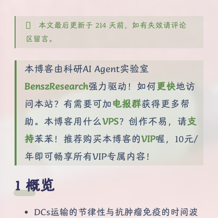
本文最后更新于 214 天前，如有失效请评论
区留言。
本博客由科研AI Agent实验室
BenszResearch
强力驱动！如何
更快
地访
问本站？有需要可加
电报群
获得更多帮
助。本博客用什么
VPS
？创作不易，请
支
持
苯苯！推荐购买本博客的
VIP
喔，10元/
年即可畅享所有VIP专属内容！
概览
DCs运输的节律性与抗肿瘤免疫的时间波