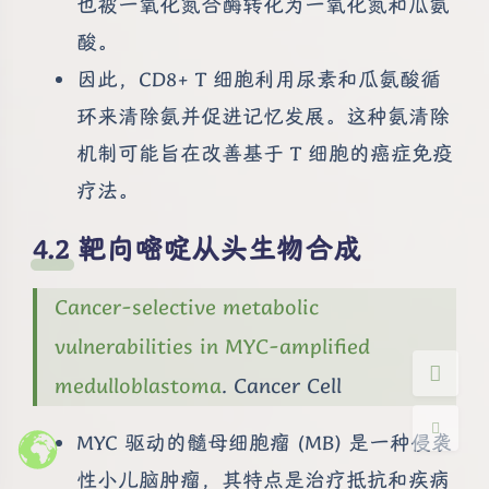
也被一氧化氮合酶转化为一氧化氮和瓜氨
酸。
因此，CD8+ T 细胞利用尿素和瓜氨酸循
环来清除氨并促进记忆发展。这种氨清除
机制可能旨在改善基于 T 细胞的癌症免疫
夜间模式
疗法。
Sans Serif
Serif
靶向嘧啶从头生物合成
浅阴影
深阴影
Cancer-selective metabolic
关闭
日落
暗化
灰度
vulnerabilities in MYC-amplified
medulloblastoma
. Cancer Cell
MYC 驱动的髓母细胞瘤 (MB) 是一种侵袭
性小儿脑肿瘤，其特点是治疗抵抗和疾病