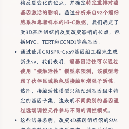
构反复变化的位点，并确定
特定重排对癌
基因激活的影响
。通过
分析来自92个癌细
胞系和患者样本的Hi-C数据
，我们确定了
受3D基因组结构反复改变影响的位点，包
括MYC、TERT和CCND1等癌基因。
通过使用CRISPR-Cas9基因组工程来生成
新生sv，我们表明，
癌基因活性可以通过
使用“接触活性”模型来预测，该模型考
虑了伙伴区域染色质接触和增强子活性
。
然而，接触活性模型只能预测基因组中特
定的基因子集，这表明
不同类别的基因通
过远端调控元件参与不同的调控模式
。
这些结果表明，改变3D基因组组织的SVs