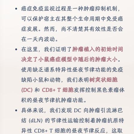
癌症免疫监视过程是一种肿瘤抑制机制，
可以保护宿主在其整个生命周期中免受癌
症发展。然而，尚不清楚其有效性是否会
在一天内波动。
在这里，我们证明了
肿瘤植入的初始时间
决定了小鼠癌症模型中随后的肿瘤大小
。
使用缺乏谱系特异性昼夜节律功能的免疫
缺陷小鼠和动物，我们表明
树突状细胞
(DC)
和
CD8+ T 细胞
发挥控制黑色素瘤体
积的昼夜节律抗肿瘤功能。
具体来说，我们发现 DC 向肿瘤引流淋巴
结 (dLN) 的节律性运输控制着肿瘤抗原特
异性 CD8+ T 细胞的昼夜节律反应，这取