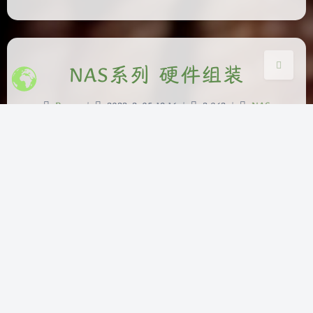
关闭
日落
暗化
灰度
NAS系列 硬件组装
Bensz
|
2023-2-05 19:16
|
3,863
|
NAS
3304 字
|
13 分钟
日志 2023-02-26：更新准备工作（线材）和其它部
分（防尘网）的细节。 2023-02-16：完善准备工
作，如路由器、排插/电力仪等。 概览 本文围绕
2023-02-26 展开详细讨论 涵盖 2023-02-16 等核心
内容 包含 15 个主要章节内容 文末提供总结与展望
前言 之前我在《NAS系列 硬件选择》里讲述了自己
为了升级NAS如何…
nas