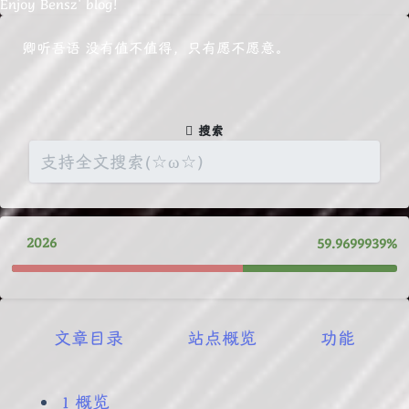
Enjoy Bensz' blog!
卿听吾语
没有值不值得，只有愿不愿意。
搜索
2026
59.9699987%
文章目录
站点概览
功能
概览