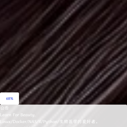
浅阴影
深阴影
关闭
日落
暗化
灰度
68%
公告
Learn For Beauty.
Linux/Docker/NAS/R/Python/生物医学的爱好者。