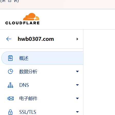
(ฅ´ω`ฅ)