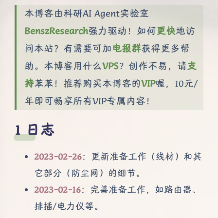
本博客由科研AI Agent实验室
BenszResearch
强力驱动！如何
更快
地访
问本站？有需要可加
电报群
获得更多帮
助。本博客用什么
VPS
？创作不易，请
支
持
苯苯！推荐购买本博客的
VIP
喔，10元/
年即可畅享所有VIP专属内容！
日志
2023-02-26
：更新准备工作（线材）和其
它部分（防尘网）的细节。
2023-02-16
：完善准备工作，如路由器、
排插/电力仪等。