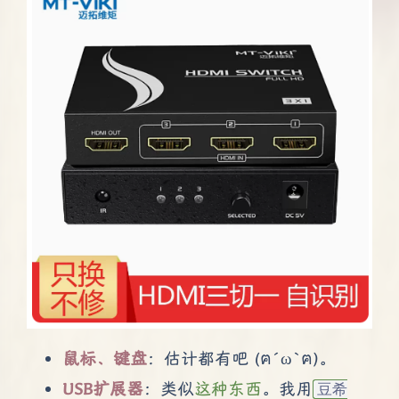
鼠标、键盘
：估计都有吧 (ฅ´ω`ฅ)。
USB扩展器
：类似
这种东西
。我用
豆希