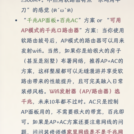
刀”的感觉 (ฅ´ω`ฅ)
“
千兆AP面板
+
百兆AC
”方案 or “
可用
AP模式的千兆口路由器
”方案：当你使用
软路由拔号后，AP模式的路由器可以用来
发射wifi。当然，如果你是给很大的房子
（甚至是别墅）布署网络，推荐AP+AC的
方案，这样整屋都可以无缝漫游并享受软
路由带来的性能提升，且可完美融入日常
装修风格。
Wifi发射器（AP/路由器）选
千兆
，未来10年都不过时。AC只是控制
AP面板用的，不需要很大的带宽，百兆即
可。如果是AP+AC方案还要注意网线的问
题，问问装修师傅
家里网线是不是千兆网