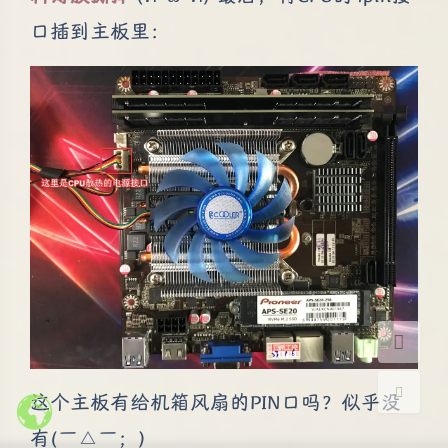
口插到主板里：
夜间模式
Sans Serif
Serif
浅阴影
深阴影
关闭
日落
暗化
灰度
这个主板有给机箱风扇的PIN口吗？似乎没
有(￣△￣；)