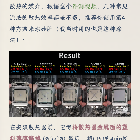
散热的媒介。根据这个
评测视频
，几种常见
涂法的散热效率都差不多，推荐你使用第4
种方案来涂硅脂（我当时用的也是这种涂
法）：
在安装散热器前，记得
将散热器金属面的塑
料薄膜撕掉
(ฅ´ω`ฅ) 最后，将CPU的4pin接