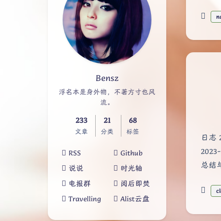
n
Bensz
浮名本是身外物，不著方寸也风
流。
233
21
68
文章
分类
标签
日志 
202
RSS
Github
总结与
说说
时光轴
电报群
阅后即焚
c
Travelling
Alist云盘