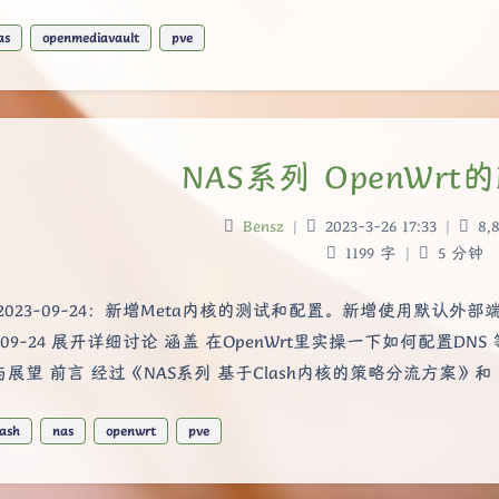
as
openmediavault
pve
NAS系列 OpenWrt
Bensz
|
2023-3-26 17:33
|
8,8
1199 字
|
5 分钟
2023-09-24：新增Meta内核的测试和配置。新增使用默认外
3-09-24 展开详细讨论 涵盖 在OpenWrt里实操一下如何配置DN
展望 前言 经过《NAS系列 基于Clash内核的策略分流方案》和《
lash
nas
openwrt
pve