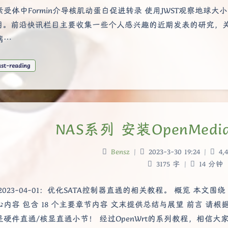
受体中Formin介导核肌动蛋白促进转录 使用JWST观察地球大小系外
1期。前沿快讯栏目主要收集一些个人感兴趣的近期发表的研究，
病…
ast-reading
NAS系列 安装OpenMedi
Bensz
|
2023-3-30 19:24
|
4,4
3175 字
|
14 分钟
2023-04-01：优化SATA控制器直通的相关教程。 概览 本文围绕 
心内容 包含 18 个主要章节内容 文末提供总结与展望 前言 请根
是硬件直通/核显直通小节！ 经过OpenWrt的系列教程，相信