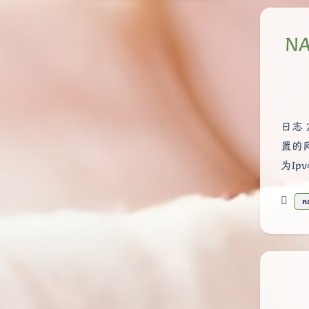
N
日志 
置的
为Ip
n