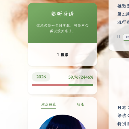
雄激素
卿听吾语
第2
流行
你还欠我一句对不起，可我不会
再说没关系了。
f
搜索
2026
59.7672541%
站点概览
功能
日志 
等核
特别