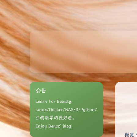
公告
Learn For Beauty.
Linux/Docker/NAS/R/Python/
生物医学的爱好者。
Enjoy Bensz' blog!
概览