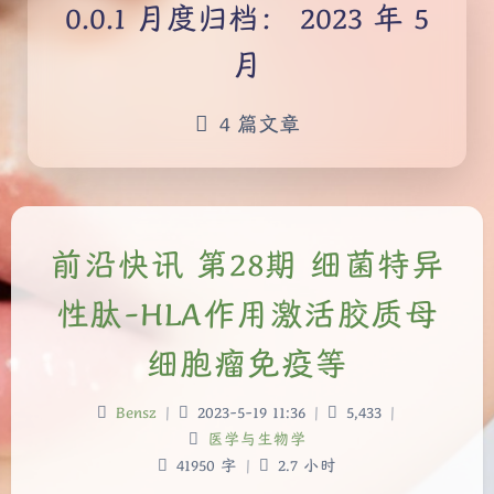
月度归档：
2023 年 5
月
4 篇文章
前沿快讯 第28期 细菌特异
性肽-HLA作用激活胶质母
细胞瘤免疫等
Bensz
|
2023-5-19 11:36
|
5,433
|
医学与生物学
41950 字
|
2.7 小时