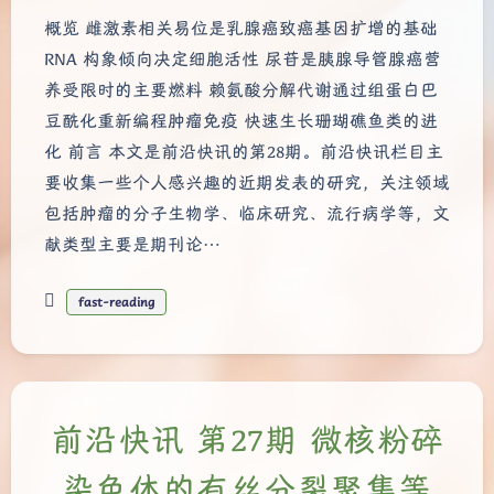
概览 雌激素相关易位是乳腺癌致癌基因扩增的基础
RNA 构象倾向决定细胞活性 尿苷是胰腺导管腺癌营
养受限时的主要燃料 赖氨酸分解代谢通过组蛋白巴
豆酰化重新编程肿瘤免疫 快速生长珊瑚礁鱼类的进
化 前言 本文是前沿快讯的第28期。前沿快讯栏目主
要收集一些个人感兴趣的近期发表的研究，关注领域
包括肿瘤的分子生物学、临床研究、流行病学等，文
献类型主要是期刊论…
fast-reading
前沿快讯 第27期 微核粉碎
染色体的有丝分裂聚集等