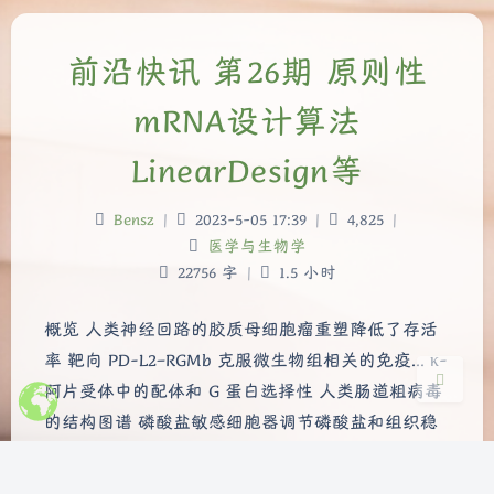
前沿快讯 第26期 原则性
mRNA设计算法
夜间模式
LinearDesign等
Sans Serif
Serif
Bensz
|
2023-5-05 17:39
|
4,825
|
浅阴影
深阴影
医学与生物学
22756 字
|
1.5 小时
关闭
日落
暗化
灰度
概览 人类神经回路的胶质母细胞瘤重塑降低了存活
率 靶向 PD-L2–RGMb 克服微生物组相关的免疫... κ-
阿片受体中的配体和 G 蛋白选择性 人类肠道粗病毒
的结构图谱 磷酸盐敏感细胞器调节磷酸盐和组织稳
态 前言 本文是前沿快讯的第26期。前沿快讯栏目主
要收集一些个人感兴趣的近期发表的研究，关注领域