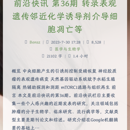
前沿快讯 第36期 转录表观
遗传邻近化学诱导剂介导细
胞凋亡等
Bensz
|
2023-7-30 17:28
|
8,528
|
医学与生物学
21102 字
|
1.4 小时
概览 中央细胞产生的引诱剂控制受精恢复 神经胶质
瘤的表观遗传病变 天然基因驱动系统赋予水稻生殖
隔离 热辅助探测和测距 mTORC1通路与组织再生 前
言 本文是前沿快讯的第36期。前沿快讯栏目主要收
集一些个人感兴趣的近期发表的研究，关注领域包括
肿瘤的分子生物学、临床研究、流行病学等，文献类
型主要是期刊论文和综述。研究介绍在Google机翻摘
要的基础上…