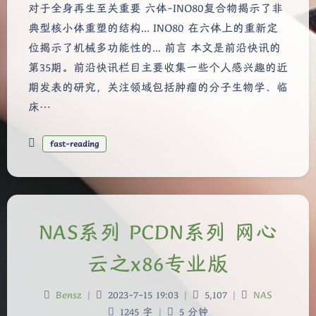
对于全身再生至关重要 六体-INO80复合物揭示了非
典型核小体重塑的结构... INO80 在六体上的重新定
位揭示了机械多功能性的... 前言 本文是前沿快讯的
第35期。前沿快讯栏目主要收集一些个人感兴趣的近
期发表的研究，关注领域包括肿瘤的分子生物学、临
床…
fast-reading
NAS系列 PCDN系列 网心
云之x86专业版
Bensz
|
2023-7-15 19:03
|
5,107
|
NAS
1245 字
|
5 分钟