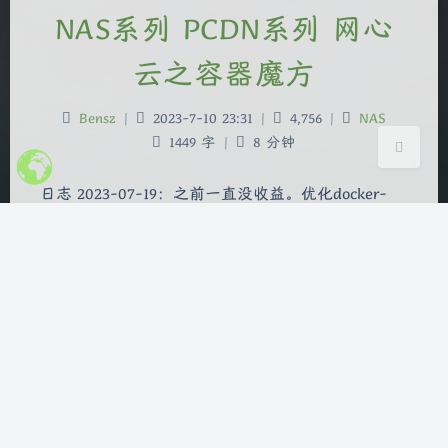
浅阴影
深阴影
NAS系列 PCDN系列 网心
关闭
日落
暗化
灰度
云之容器魔方
Bensz
|
2023-7-10 23:31
|
4,756
|
NAS
1449 字
|
8 分钟
日志 2023-07-19：之前一直没收益。优化docker-
compose.yml中的权限设置（privileged: true）和
tmpfs设置，以排除docker-compose.yml的问题。之
后正常工作。 概览 本文围绕 2023-07-19 展开详细
讨论 涵盖 使用光猫桥接模式 + OpenWrt PPPoE拔号
上网 等核心内容 包含 …
docker
nas
openwrt
pcdn