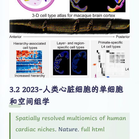
2023-人类心脏细胞的单细胞
和空间组学
Spatially resolved multiomics of human
cardiac niches
. Nature.
full html