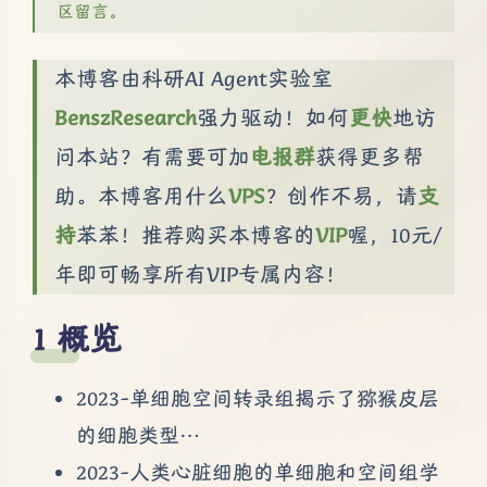
区留言。
本博客由科研AI Agent实验室
BenszResearch
强力驱动！如何
更快
地访
问本站？有需要可加
电报群
获得更多帮
助。本博客用什么
VPS
？创作不易，请
支
持
苯苯！推荐购买本博客的
VIP
喔，10元/
年即可畅享所有VIP专属内容！
概览
2023-单细胞空间转录组揭示了猕猴皮层
的细胞类型…
2023-人类心脏细胞的单细胞和空间组学