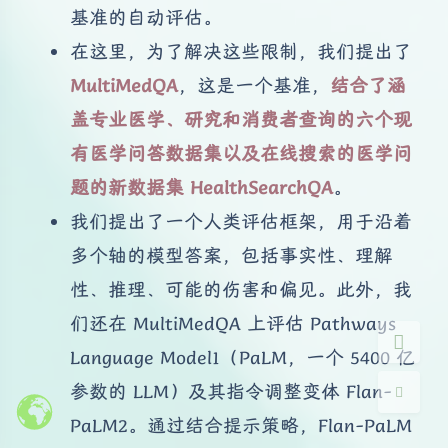
基准的自动评估。
在这里，为了解决这些限制，我们提出了
MultiMedQA
，这是一个基准，
结合了涵
盖专业医学、研究和消费者查询的六个现
有医学问答数据集以及在线搜索的医学问
夜间模式
题的新数据集 HealthSearchQA
。
Sans Serif
Serif
我们提出了一个人类评估框架，用于沿着
多个轴的模型答案，包括事实性、理解
浅阴影
深阴影
性、推理、可能的伤害和偏见。此外，我
关闭
日落
暗化
灰度
们还在 MultiMedQA 上评估 Pathways
Language Model1（PaLM，一个 5400 亿
参数的 LLM）及其指令调整变体 Flan-
PaLM2。通过结合提示策略，Flan-PaLM