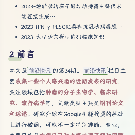
2023-逆转录转座子通过劫持宿主替代末
端连接生成…
2023-IFN-γ-PLSCR1具有抗冠状病毒感…
2023-大型语言模型编码临床知识
前言
本文是
的第34期。
栏目主
前沿快讯
前沿快讯
要
收集一些个人感兴趣的近期发表的研究
，
关注领域包括
肿瘤的分子生物学、临床研
究、流行病学
等，文献类型主要是
期刊论文
和综述
。研究介绍在Google机翻摘要的基础
上进行微调，可能不一定特别准确、专业，