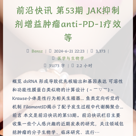
前沿快讯 第53期 JAK抑制
剂增益肿瘤anti-PD-1疗效
等
Bensz
|
2024-6-21 22:23
|
3,373
|
医学与生物学
35173 字
|
2.2 小时
概览 dsRNA 形成导致优先核输出和基因表达 可溶性
和功能性膜蛋白类似物的计算设计 (～￣▽￣)～
Krause小体是性行为相关生殖器... 鱼类定向听觉的
机制 FilamentID揭示了配子发生过程中代谢酶聚合...
前言 本文是前沿快讯的第53期。前沿快讯栏目主要
收集一些个人感兴趣的近期发表的研究，关注领域包
括肿瘤的分子生物学、临床研究、流行…