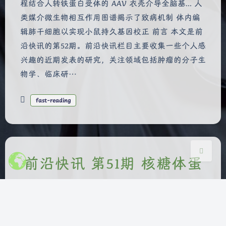
程结合人转铁蛋白受体的 AAV 衣壳介导全脑基... 人
类媒介微生物相互作用图谱揭示了致病机制 体内编
辑肺干细胞以实现小鼠持久基因校正 前言 本文是前
夜间模式
沿快讯的第52期。前沿快讯栏目主要收集一些个人感
Sans Serif
Serif
兴趣的近期发表的研究，关注领域包括肿瘤的分子生
物学、临床研…
浅阴影
深阴影
fast-reading
关闭
日落
暗化
灰度
前沿快讯 第51期 核糖体蛋
白 Rpl20b 是 PD-L1 的真
菌蛋白配体等