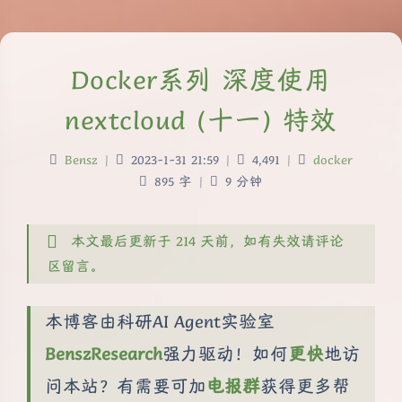
Docker系列 深度使用
nextcloud (十一) 特效
Bensz
|
2023-1-31 21:59
|
4,491
|
docker
895 字
|
9 分钟
本文最后更新于 214 天前，如有失效请评论
区留言。
本博客由科研AI Agent实验室
BenszResearch
强力驱动！如何
更快
地访
问本站？有需要可加
电报群
获得更多帮