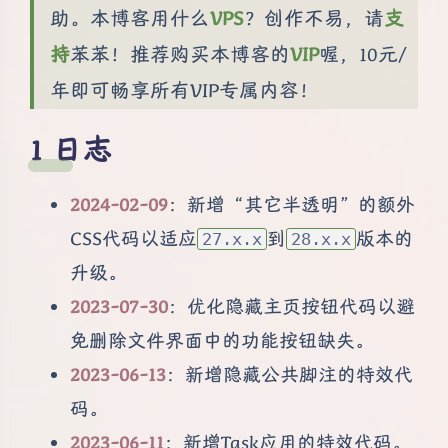
助。本博客用什么
VPS
？创作不易，请
支
持
苯苯！推荐购买本博客的
VIP
喔，10元/
年即可畅享所有VIP专属内容！
日志
2024-02-09
：新增“其它半透明”的额外
CSS代码以适应
到
版本的
27.x.x
28.x.x
升级。
2023-07-30
：优化隐藏主页按钮代码以避
免删除文件界面中的功能按钮缺失。
2023-06-13
：新增隐藏公共脚注的特效代
码。
2023-06-11
：新增Task应用的特效代码。