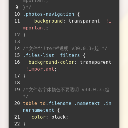
mportant;
}*/
.photos-navigation
 {
background
: transparent  
!i
mportant
;
}
/*文件filter栏透明 v30.0.3+起 */
.files-list__filters
 {
background-color
: transparent
!important
;
}
/*文件名字体颜色不要透明 v30.0.3+起 
*/
table
td
.filename
.nametext
.in
nernametext
 {
color
: black;
}