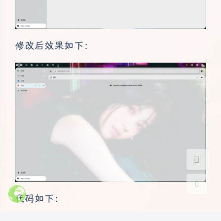
修改后效果如下：
夜间模式
Sans Serif
Serif
浅阴影
深阴影
关闭
日落
暗化
灰度
代码如下：