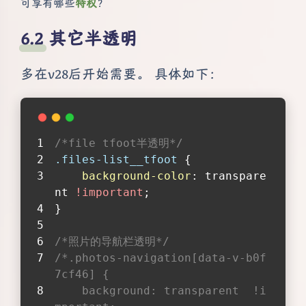
可享有哪些
特权
？
其它半透明
多在v28后开始需要。 具体如下：
/*file tfoot半透明*/
.files-list__tfoot
 {
background-color
: transpare
nt 
!important
;
}
/*照片的导航栏透明*/
/*.photos-navigation[data-v-b0f
7cf46] {
    background: transparent  !i