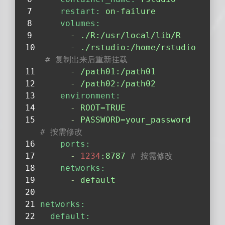
restart:
on-failure
volumes:
-
./R:/usr/local/lib/R
-
./rstudio:/home/rstudio
# 复制出来后重新挂载
-
/path01:/path01
-
/path02:/path02
environment:
-
ROOT=TRUE
-
PASSWORD=your_password
# 按需修改
ports:
-
1234
:8787
# 按需修改
networks:
-
default
networks:
default: