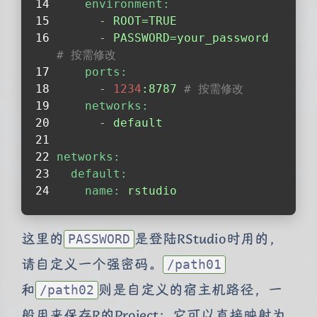
environment:
-
ROOT=TRUE
-
PASSWORD=your_password
# 按需修改
ports:
-
1234
:8787
# 按需修改
networks:
-
default
networks:
default:
name:
rstudio
这里的
是登陆RStudio时用的，
PASSWORD
请自定义一个强密码。
/path01
和
则是自定义的宿主机路径，一
/path02
般用来保存R的Project；它可以直接映射为