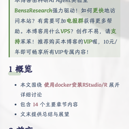
本博客由科研AI Agent实验室
BenszResearch
强力驱动！如何
更快
地访
问本站？有需要可加
电报群
获得更多帮
助。本博客用什么
VPS
？创作不易，请
支
持
苯苯！推荐购买本博客的
VIP
喔，10元/
年即可畅享所有VIP专属内容！
概览
本文围绕
使用docker安装RStudio/R
展开
详细讨论
包含
14
个主要章节内容
文末提供总结与展望