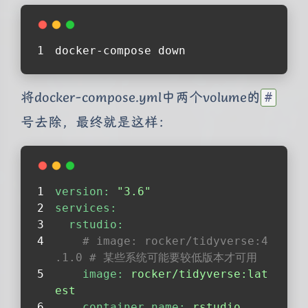
docker-compose down
将docker-compose.yml中两个volume的
#
号去除，最终就是这样：
version:
"3.6"
services:
rstudio:
# image: rocker/tidyverse:4
.1.0 # 某些系统可能要较低版本才可用
image:
rocker/tidyverse:lat
est
container_name:
rstudio