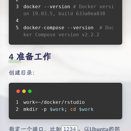
docker --version 
# Docker versi
on 19.03.5, build 633a0ea838
docker-compose --version  
# Doc
ker Compose version v2.2.2
准备工作
创建目录：
work=~/docker/rstudio
mkdir -p 
$work
; 
cd
$work
指定一个端口，比如
。以Ubuntu的防
1234