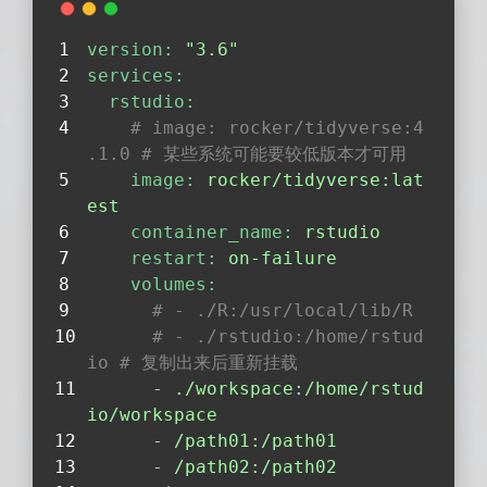
version:
"3.6"
services:
rstudio:
# image: rocker/tidyverse:4
.1.0 # 某些系统可能要较低版本才可用
image:
rocker/tidyverse:lat
est
container_name:
rstudio
restart:
on-failure
volumes:
# - ./R:/usr/local/lib/R
# - ./rstudio:/home/rstud
io # 复制出来后重新挂载
-
./workspace:/home/rstud
io/workspace
-
/path01:/path01
-
/path02:/path02