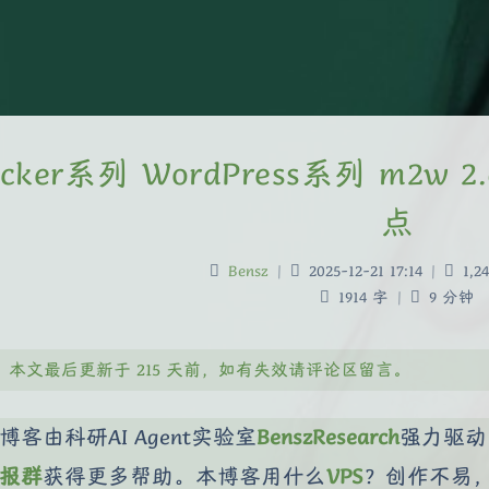
ocker系列 WordPress系列 m
点
Bensz
|
2025-12-21 17:14
|
1,24
1914 字
|
9 分钟
本文最后更新于 215 天前，如有失效请评论区留言。
博客由科研AI Agent实验室
BenszResearch
强力驱动
报群
获得更多帮助。本博客用什么
VPS
？创作不易