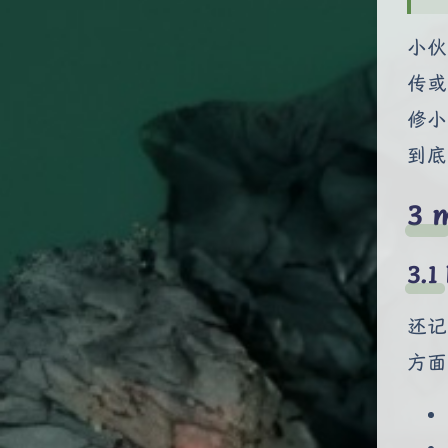
小伙
传或
修小
到底
还记
方面