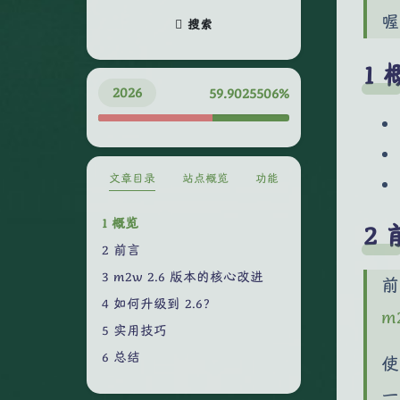
喔
搜索
2026
59.9025570%
文章目录
站点概览
功能
概览
前言
m2w 2.6 版本的核心改进
前
如何升级到 2.6？
m
实用技巧
总结
使
一