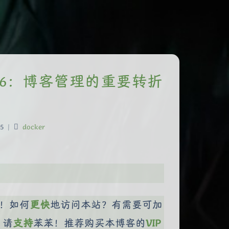
2w 2.6：博客管理的重要转折
5
|
docker
！如何
更快
地访问本站？有需要可加
，请
支持
苯苯！推荐购买本博客的
VIP