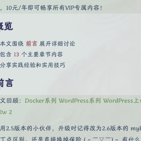
，10元/年即可畅享所有VIP专属内容！
概览
本文围绕
前言
展开详细讨论
包含
13
个主要章节内容
分享实践经验和实用技巧
前言
文回顾：
Docker系列 WordPress系列 WordPr
2w 2
用2.5版本的小伙伴，升级时记得改为2.6版本的 my
丁点区别。还是直接换掉保险 (～￣▽￣)～ 有什么