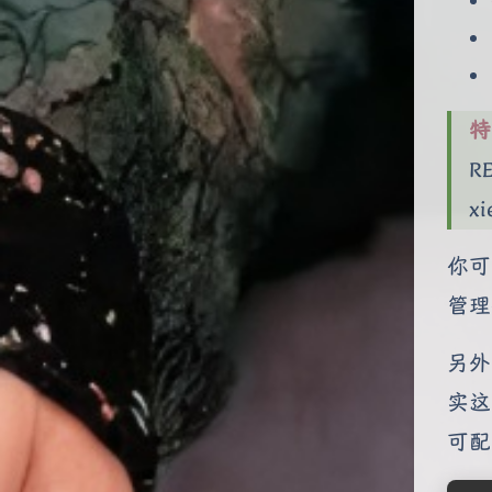
特
R
x
你可
管理
另外
实这
可配