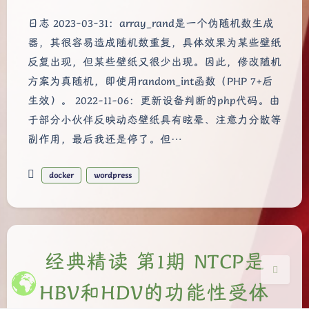
日志 2023-03-31：array_rand是一个伪随机数生成
器，其很容易造成随机数重复，具体效果为某些壁纸
反复出现，但某些壁纸又很少出现。因此，修改随机
方案为真随机，即使用random_int函数（PHP 7+后
生效）。 2022-11-06：更新设备判断的php代码。由
夜间模式
于部分小伙伴反映动态壁纸具有眩晕、注意力分散等
副作用，最后我还是停了。但…
Sans Serif
Serif
浅阴影
深阴影
docker
wordpress
关闭
日落
暗化
灰度
经典精读 第1期 NTCP是
HBV和HDV的功能性受体