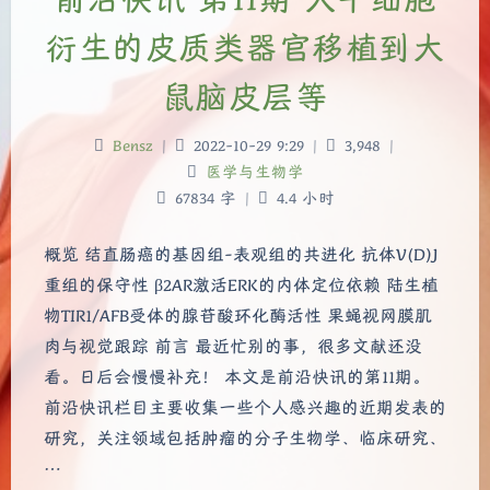
衍生的皮质类器官移植到大
鼠脑皮层等
Bensz
|
2022-10-29 9:29
|
3,948
|
医学与生物学
67834 字
|
4.4 小时
概览 结直肠癌的基因组-表观组的共进化 抗体V(D)J
重组的保守性 β2AR激活ERK的内体定位依赖 陆生植
物TIR1/AFB受体的腺苷酸环化酶活性 果蝇视网膜肌
肉与视觉跟踪 前言 最近忙别的事，很多文献还没
看。日后会慢慢补充！ 本文是前沿快讯的第11期。
前沿快讯栏目主要收集一些个人感兴趣的近期发表的
研究，关注领域包括肿瘤的分子生物学、临床研究、
…