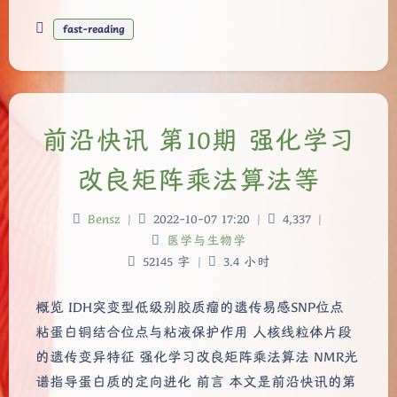
fast-reading
前沿快讯 第10期 强化学习
改良矩阵乘法算法等
Bensz
|
2022-10-07 17:20
|
4,337
|
医学与生物学
52145 字
|
3.4 小时
概览 IDH突变型低级别胶质瘤的遗传易感SNP位点
粘蛋白铜结合位点与粘液保护作用 人核线粒体片段
的遗传变异特征 强化学习改良矩阵乘法算法 NMR光
谱指导蛋白质的定向进化 前言 本文是前沿快讯的第