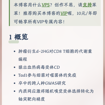
本博客用什么
VPS
？创作不易，请
支持
苯
苯！推荐购买本博客的
VIP
喔，10元/年即
可畅享所有VIP专属内容！
概览
肿瘤衍生d-2HG对CD8 T细胞的代谢重
编程
猿出血热病毒受体CD
Tad1参与细菌对噬菌体的免疫
卒中的跨人种GWAS研究
内质网应激将随机嗅觉受体选择转化为
轴突靶向精度