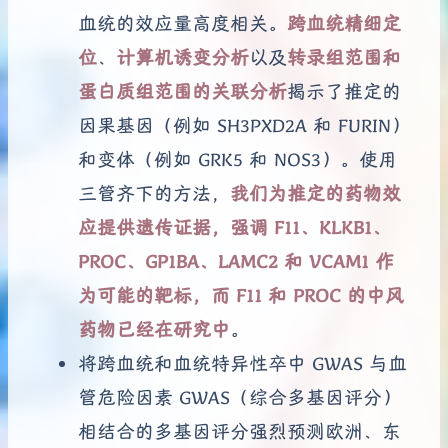
血统的效应量高度相关。
跨血统精细定
位
、
计算机诱变分析
以及
转录组范围和
蛋白质组范围的关联分析
揭示了推定的
因果基因（例如 SH3PXD2A 和 FURIN）
和变体（例如 GRK5 和 NOS3）。使用
三管齐下的方法，
我们为推定的药物效
应提供遗传证据，强调 F11、KLKB1、
PROC、GP1BA、LAMC2 和 VCAM1 作
为可能的靶标，而 F11 和 PROC 的中风
药物已经在研究中
。
将跨血统和血统特异性卒中 GWAS 与血
管危险因素 GWAS（综合多基因评分）
相结合的多基因评分强烈预测欧洲、东