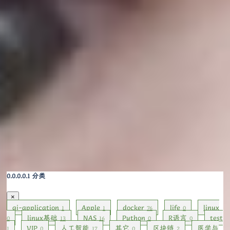
分类
×
ai-application
Apple
docker
life
linux
1
1
76
0
linux基础
NAS
Python
R语言
test
0
13
16
0
0
VIP
人工智能
其它
区块链
医学与
1
0
17
0
2