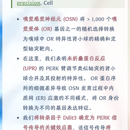
precision
. Cell
嗅觉感觉神经元 (OSN)
将 > 1,000 个
嗅
觉受体 (OR)
基因之一的随机选择转换
为嗅球中 OR 特异性肾小球的精确和定
型轴突靶向。
在这里，我们表明
未折叠蛋白反应
(UPR)
的 PERK 臂调节类似轴突的肾小
球合并及其投射的特异性。 OR 蛋白序
列的细微差异导致 OSN 发育过程中内
质网 (ER) 应激的不同模式，将 OR 身份
转换为不同的基因表达特征。
我们
将转录因子 Ddit3 确定为 PERK 信
号传导的关键效应器
，该信号传导
将