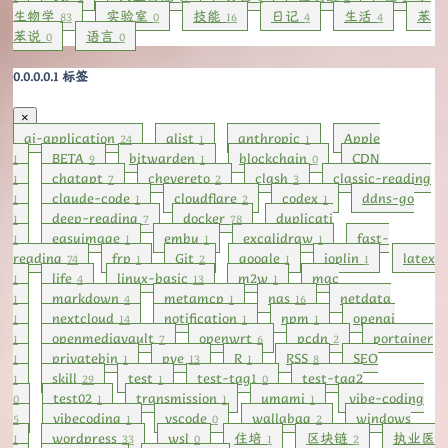
生物学
实验室
技能
日记
生活
苯
83
0
16
4
4
苯说
语言
0
0
标签
×
ai-application
alist
anthropic
Apple
24
1
1
BETA
bitwarden
blockchain
CDN
1
9
1
0
chatgpt
chevereto
clash
classic-reading
1
7
2
3
claude-code
cloudflare
codex
ddns-go
1
1
2
1
deep-reading
docker
duplicati
1
7
78
easyimage
emby
excalidraw
fast-
1
1
1
1
reading
frp
Git
google
joplin
latex
74
1
2
1
1
life
linux-basic
m2w
mac
1
4
13
1
markdown
metamcp
nas
netdata
1
4
1
16
nextcloud
notification
npm
openai
1
14
1
1
openmediavault
openwrt
pcdn
portainer
1
7
6
2
privatebin
pve
R
RSS
SEO
1
1
13
1
8
skill
test
test-tag1
test-tag2
1
29
1
0
test02
transmission
umami
vibe-coding
0
1
1
1
vibecoding
vscode
wallabag
windows
5
1
0
2
wordpress
wsl
住培
区块链
执业医
1
33
0
1
2