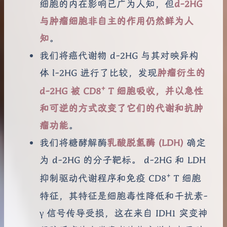
细胞的内在影响已广为人知，但
d-2HG
与肿瘤细胞非自主的作用仍然鲜为人
知
。
我们将癌代谢物 d-2HG 与其对映异构
体 l-2HG 进行了比较，发现
肿瘤衍生的
+
d-2HG 被 CD8
T 细胞吸收，并以急性
和可逆的方式改变了它们的代谢和抗肿
瘤功能
。
我们将糖酵解酶
乳酸脱氢酶 (LDH)
确定
为 d-2HG 的分子靶标。 d-2HG 和 LDH
+
抑制驱动代谢程序和免疫 CD8
T 细胞
特征，其特征是细胞毒性降低和干扰素-
γ 信号传导受损，这在来自 IDH1 突变神