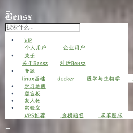
VIP
个人用户
企业用户
关于
关于Bensz
对话Bensz
专题
linux基础
docker
医学与生物学
学习地图
留言板
友人帐
实验室
VPS推荐
金榜题名
苯苯图床