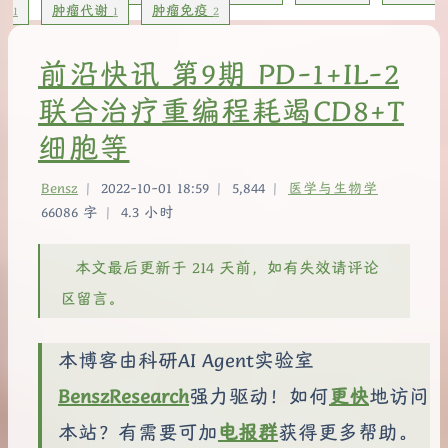
肿瘤代谢
肿瘤免疫
1
1
2
前沿快讯 第9期 PD-1+IL-2
联合治疗重编程耗竭CD8+T
细胞等
Bensz
|
2022-10-01 18:59
|
5,844
|
医学与生物学
66086 字
|
4.3 小时
本文最后更新于 214 天前，如有失效请评论
区留言。
本博客由科研AI Agent实验室
BenszResearch
强力驱动！如何
更快
地访问
本站？有需要可加
电报群
获得更多帮助。