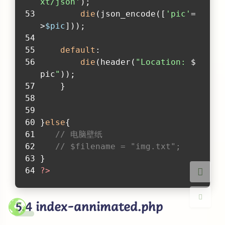
xt/json'
);
die
(json_encode([
'pic'
=
>
$pic
]));
default
:
die
(header(
"Location: 
$
pic
"
));
夜间模式
    }
Sans Serif
Serif
}
else
{
浅阴影
深阴影
// 电脑壁纸
// $filename = "img.txt";
关闭
日落
暗化
灰度
}
?>
index-annimated.php