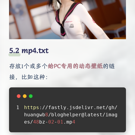
mp4.txt
存放1个或多个
给PC专用的动态壁纸
的链
接，比如这种：
https
://fastly.jsdelivr.net/gh/
huangwb
8
/bloghelper@latest/imag
es/
48
bz-
02
-
01
.mp
4