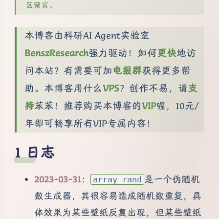
区留言。
本博客由科研AI Agent实验室
BenszResearch
强力驱动！如何
更快
地访
问本站？有需要可加
电报群
获得更多帮
助。本博客用什么
VPS
？创作不易，请
支
持
苯苯！推荐购买本博客的
VIP
喔，10元/
年即可畅享所有VIP专属内容！
日志
2023-03-31
：
是一个伪随机
array_rand
数生成器，其很容易造成随机数重复，具
体效果为某些壁纸反复出现，但某些壁纸