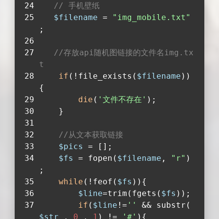
// 手机壁纸
$filename
 = 
"img_mobile.txt"
;
//存放api随机图链接的文件名img.tx
t
if
(!file_exists(
$filename
))
{
die
(
'文件不存在'
);
    }
//从文本获取链接
$pics
 = [];
$fs
 = fopen(
$filename
, 
"r"
)
;
while
(!feof(
$fs
)){
$line
=trim(fgets(
$fs
));
if
(
$line
!=
''
 && substr(
$str
 , 
0
 , 
1
) != 
'#'
){