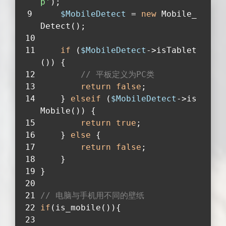
p'
);
$MobileDetect
 = 
new
 Mobile_
Detect();
if
 (
$MobileDetect
->isTablet
()) {
// 平板定义为PC类
return
false
;
    } 
elseif
 (
$MobileDetect
->is
Mobile()) {
return
true
;
    } 
else
 {
return
false
;
    }
}
// 电脑与手机用不同的壁纸
if
(is_mobile()){