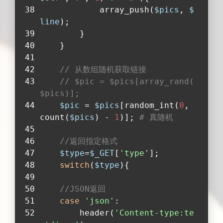
            array_push(
$pics
, 
$
line
);
        }
    }
// 从数组随机获取链接
// $pic = $pics[array_rand(
$pics)];
$pic
 = 
$pics
[random_int(
0
, 
count(
$pics
) - 
1
)]; 
# 真随机
//返回指定格式
$type
=
$_GET
[
'type'
];
switch
(
$type
){
//JSON返回
case
'json'
:
        header(
'Content-type:te