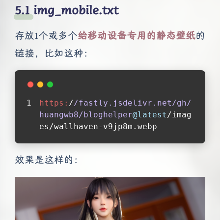
img_mobile.txt
存放1个或多个
给移动设备专用的静态壁纸
的
链接，比如这种：
https:
/
/fastly.jsdelivr.net/gh
/
huangwb8/bloghelper
@latest
/imag
es/wallhaven-v9jp8m.webp
效果是这样的：