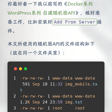
你最好看一下我以前写的《
Docker系列
WordPress系列 自建随机图API
》，做好准
备工作，比如安装好
插
Add From Server
件。
本文所使用的随机图API的文件结构如下
（放在同一个文件夹里）：
-rw-rw-rw-
 1 
www-data
www-data
 591 
Sep
 18 11
:32
img_mobile
.tx
t
-rw-rw-rw-
 1 
www-data
www-data
1.2
K
Sep
 24 23
:59
img
.txt
-rw-rw-rw-
 1 
root
root