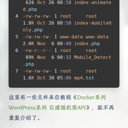
 626 
Oct
 26 08
:58
index-animate
d
.php
-rw-rw-rw-
 1 
root
root
1.8
K
Oct
 26 08
:58
index-mobileO
nly
.php
-rw-rw-rw-
 1 
www-data
www-data
2.0
K
Nov
  6 00
:48
index
.php
-rw-r--r--
 1 
root
root
 89
K
Nov
  6 00
:32
Mobile_Detect
.php
-rw-rw-rw-
 1 
root
root
1.6
K
Oct
 30 05
:06
mp4
.txt
这里有一些文件来自教程《
Docker系列
WordPress系列 自建随机图API
》，就不再
重复介绍了。