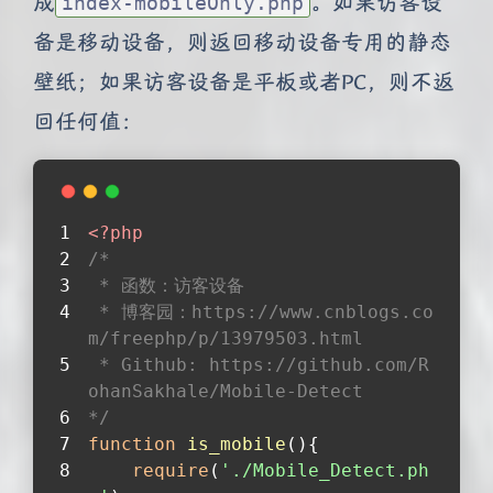
成
。如果访客设
index-mobileOnly.php
备是移动设备，则返回移动设备专用的静态
壁纸；如果访客设备是平板或者PC，则不返
回任何值：
<?php
/*
 * 函数：访客设备
 * 博客园：https://www.cnblogs.co
m/freephp/p/13979503.html
 * Github: https://github.com/R
ohanSakhale/Mobile-Detect
*/
function
is_mobile
(
)
{
require
(
'./Mobile_Detect.ph