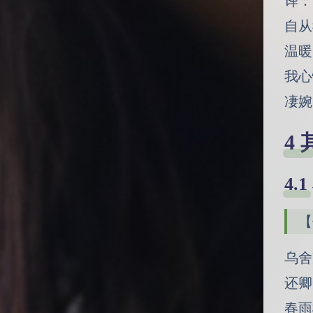
译：
自从
温暖
我心
凄婉
【
乌舍
还卿
春雨