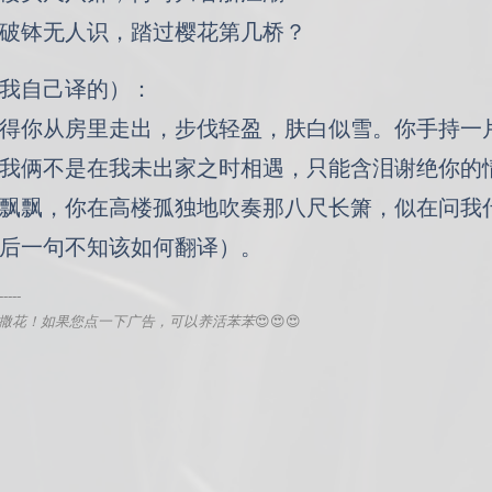
破钵无人识，踏过樱花第几桥？
我自己译的）：
得你从房里走出，步伐轻盈，肤白似雪。你手持一
我俩不是在我未出家之时相遇，只能含泪谢绝你的
飘飘，你在高楼孤独地吹奏那八尺长箫，似在问我
后一句不知该如何翻译）。
-----
撒花！如果您点一下广告，可以养活苯苯
😍😍😍