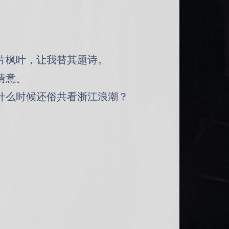
片枫叶，让我替其题诗。
情意。
什么时候还俗共看浙江浪潮？