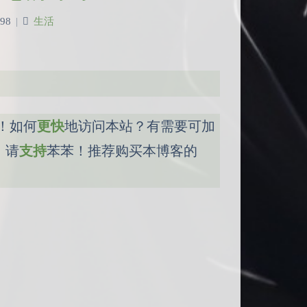
98
|
生活
！如何
更快
地访问本站？有需要可加
，请
支持
苯苯！推荐购买本博客的