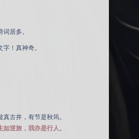
诗词居多。
文字！真神奇。
波真古井，有节是秋筠。
生如逆旅，我亦是行人
。