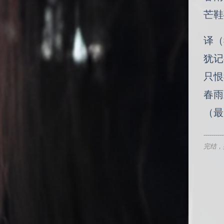
芒鞋
译（
犹记
只恨
春雨
（最
----------
完结，