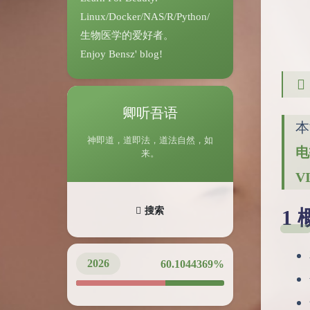
Linux/Docker/NAS/R/Python/
生物医学的爱好者。
Enjoy Bensz' blog!
卿听吾语
本
神即道，道即法，道法自然，如
电
来。
V
搜索
2026
60.1044433%