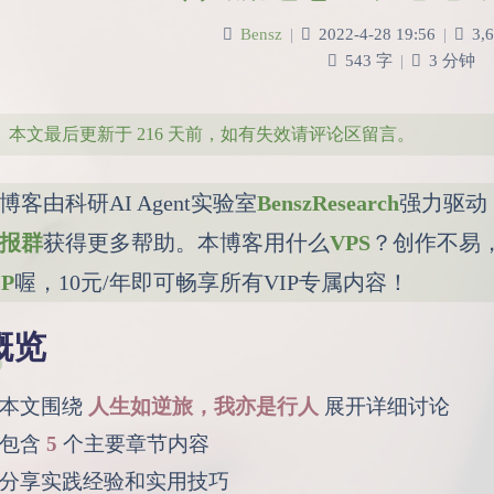
Bensz
|
2022-4-28 19:56
|
3,6
543 字
|
3 分钟
本文最后更新于 216 天前，如有失效请评论区留言。
博客由科研AI Agent实验室
BenszResearch
强力驱动
报群
获得更多帮助。本博客用什么
VPS
？创作不易
IP
喔，10元/年即可畅享所有VIP专属内容！
概览
本文围绕
人生如逆旅，我亦是行人
展开详细讨论
包含
5
个主要章节内容
分享实践经验和实用技巧