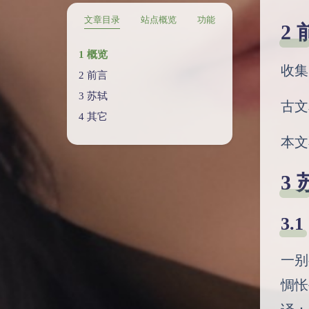
文章目录
站点概览
功能
概览
收集
前言
苏轼
古文
其它
本文
一别
惆怅