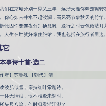
我们在京城分别一晃又三年，远涉天涯你奔走辗转
。你心如古井水不起波澜，高风亮节象秋天的竹竿
惆怅因你要连夜分别扬孤帆，送行之时云色微茫月
。人生在世就好像住旅馆，我也包括在旅行者里边
其它
本事诗十首·选二
作者】苏曼殊 【朝代】清
凌波肌似雪，亲持红叶索题诗。
一钵无情泪，恨不相逢未剃时。
楼头尺八箫，何时归看浙江潮？