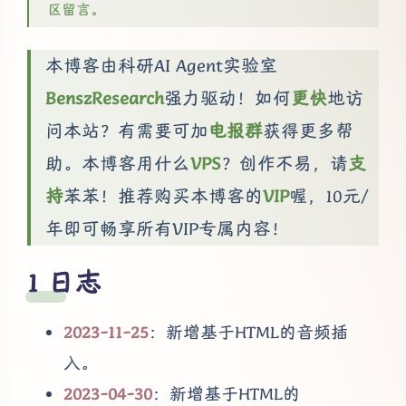
区留言。
本博客由科研AI Agent实验室
BenszResearch
强力驱动！如何
更快
地访
问本站？有需要可加
电报群
获得更多帮
助。本博客用什么
VPS
？创作不易，请
支
持
苯苯！推荐购买本博客的
VIP
喔，10元/
年即可畅享所有VIP专属内容！
日志
2023-11-25
：新增基于HTML的音频插
入。
2023-04-30
：新增基于HTML的