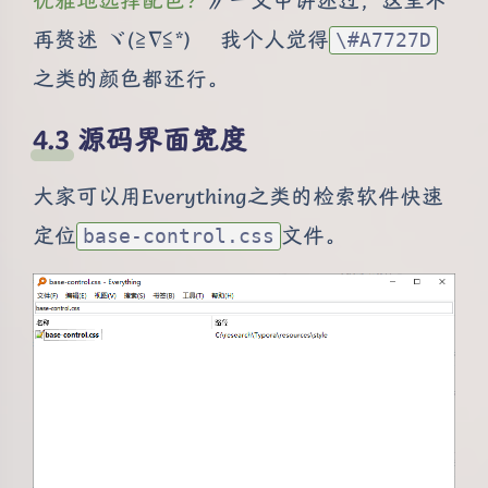
优雅地选择配色？
》一文中讲述过，这里不
再赘述 ヾ(≧∇≦*)ゝ 我个人觉得
\#A7727D
之类的颜色都还行。
源码界面宽度
大家可以用Everything之类的检索软件快速
定位
文件。
base-control.css