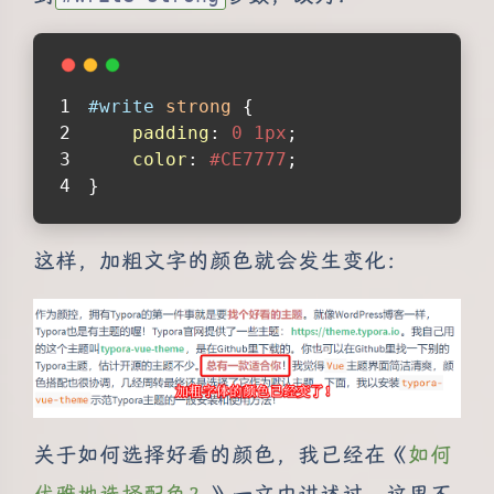
#write
strong
 {
padding
: 
0
1px
;
color
: 
#CE7777
;
}
这样，加粗文字的颜色就会发生变化：
关于如何选择好看的颜色，我已经在《
如何