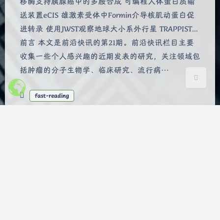
移酶支持胰腺癌中的多胺合成 可编程人体蛋白质输
浅阴影
深阴影
送装置eCIS 雄激素受体中Formin介导核肌动蛋白促
进转录 使用JWST观察地球大小系外行星 TRAPPIST...
关闭
日落
暗化
灰度
前言 本文是前沿快讯的第21期。前沿快讯栏目主要
收集一些个人感兴趣的近期发表的研究，关注领域包
括肿瘤的分子生物学、临床研究、流行病…
fast-reading
NAS系列 安装
OpenMediaVault虚拟机
Bensz
|
2023-3-30 19:24
|
4,406
|
NAS
3175 字
|
14 分钟