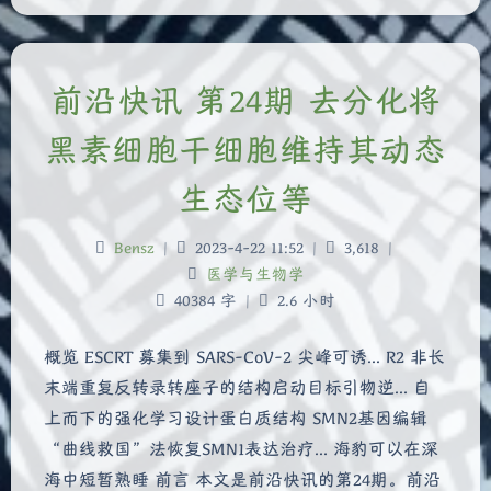
前沿快讯 第24期 去分化将
黑素细胞干细胞维持其动态
生态位等
Bensz
|
2023-4-22 11:52
|
3,618
|
医学与生物学
40384 字
|
2.6 小时
概览 ESCRT 募集到 SARS-CoV-2 尖峰可诱... R2 非长
末端重复反转录转座子的结构启动目标引物逆... 自
上而下的强化学习设计蛋白质结构 SMN2基因编辑
“曲线救国”法恢复SMN1表达治疗... 海豹可以在深
海中短暂熟睡 前言 本文是前沿快讯的第24期。前沿