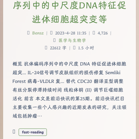
序列中的中尺度DNA特征促
进体细胞超突变等
Bensz
|
2023-4-28 11:35
|
4,726
|
医学与生物学
22612 字
|
1.5 小时
概览 抗体编码序列中的中尺度 DNA 特征促进体细胞
超突... IL-24信号调节皮肤组织的损伤修复 Semliki
Forest 病毒-VLDLR 复... 替代 CDC20 翻译亚型调整
有丝分裂停滞持续时间 线粒体铜 (II) 调节巨噬细胞
活化 前言 本文是前沿快讯的第25期。前沿快讯栏目
主要收集一些个人感兴趣的近期发表的研究，关注领
域包括肿瘤…
fast-reading