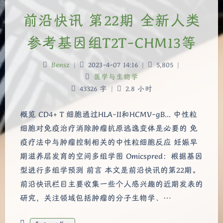
前沿快讯 第22期 全新人类
参考基因组T2T-CHM13等
Bensz
|
2023-4-07 14:16
|
5,805
|
医学与生物学
43326 字
|
2.8 小时
概览 CD4+ T 细胞通过HLA-II和HCMV-gB... 中性粒
细胞对免疫治疗消除肿瘤抗原逃逸变体是必要的 免
疫疗法中与肿瘤控制相关的中性粒细胞反应 妊娠早
期滋养层发育的空间多组学图 Omicspred：根据基因
型进行多组学预测 前言 本文是前沿快讯的第22期。
前沿快讯栏目主要收集一些个人感兴趣的近期发表的
研究，关注领域包括肿瘤的分子生物学、…