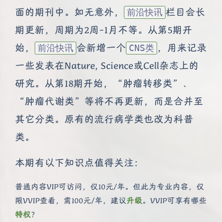
面的期刊中。如无意外，
栏目会长
前沿快讯
期更新，周期为2周-1月不等。从第5期开
始，
会新增一个
，用来记录
前沿快讯
CNS类
一些发表在Nature, Science或Cell杂志上的
研究。从第18期开始，“肿瘤转移类”、
“肿瘤代谢类”等将不再更新，而是合并至
其它分类。原有的流行病学类也改为科普
类。
本期有以下知识点值得关注：
普通内容VIP可访问，仅10元/年。但此为专业内容，仅
限VVIP查看，需100元/年，建议
升级
。VVIP可享有哪些
特权
？