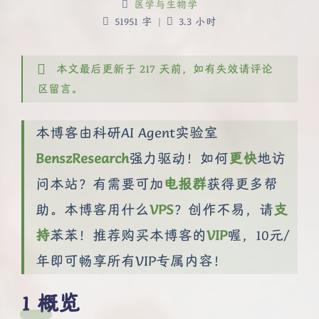
医学与生物学
51951 字
|
3.3 小时
本文最后更新于 217 天前，如有失效请评论
区留言。
本博客由科研AI Agent实验室
BenszResearch
强力驱动！如何
更快
地访
问本站？有需要可加
电报群
获得更多帮
助。本博客用什么
VPS
？创作不易，请
支
持
苯苯！推荐购买本博客的
VIP
喔，10元/
年即可畅享所有VIP专属内容！
概览