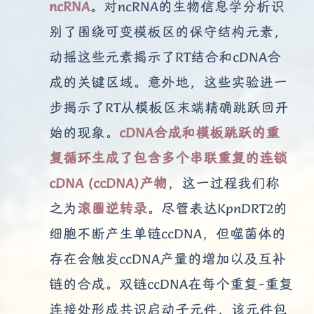
ncRNA
。对ncRNA的生物信息学分析识
别了围绕可变模板区的保守结构元素，
动摇这些元素揭示了RT结合和cDNA合
成的关键区域。意外地，这些实验进一
步揭示了RT从模板区末端精确跳跃回开
始的现象。
cDNA合成和模板跳跃的重
复循环生成了包含多个串联重复的连锁
cDNA (ccDNA)产物
，这一过程我们称
之为
滚圈逆转录
。尽管表达KpnDRT2的
细胞不断产生单链ccDNA，但噬菌体的
存在会触发ccDNA产量的增加以及互补
链的合成。双链ccDNA在每个重复-重复
连接处形成共识启动子元件，该元件包