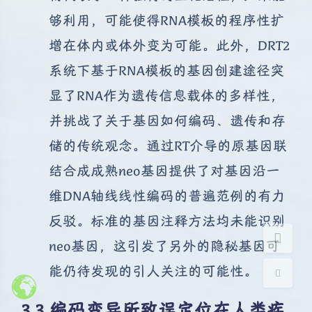
够利用，可能使得RNA模板的程序性扩
增在体内或体外变为可能。此外，DRT2
系统下基于RNA模板的基因创建途径突
显了RNA作为遗传信息载体的多样性，
夜间模式
并挑战了关于基因如何编码、遗传和存
储的传统观念。通过RT介导的原基因联
Sans Serif
Serif
结合成成熟neo基因提供了对基因沿一
浅阴影
深阴影
维DNA轴线线性编码的普遍范例的有力
关闭
日落
暗化
灰度
反驳。标准的基因注释方法均未能识别
neo基因，这引发了另外的隐秘基因可
能仍待发现的引人关注的可能性。
编码变异所致误定位在人类疾