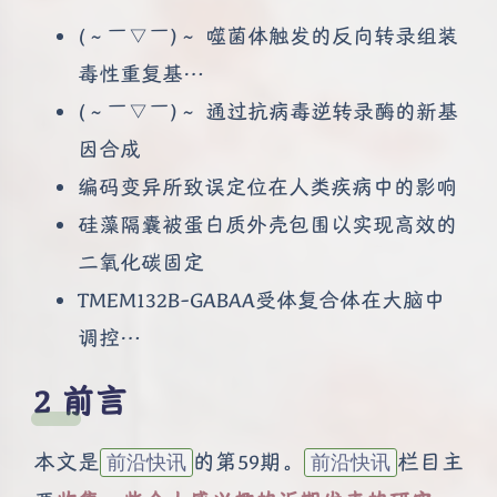
(～￣▽￣)～ 噬菌体触发的反向转录组装
毒性重复基…
(～￣▽￣)～ 通过抗病毒逆转录酶的新基
因合成
编码变异所致误定位在人类疾病中的影响
硅藻隔囊被蛋白质外壳包围以实现高效的
二氧化碳固定
TMEM132B-GABAA受体复合体在大脑中
调控…
前言
本文是
的第59期。
栏目主
前沿快讯
前沿快讯