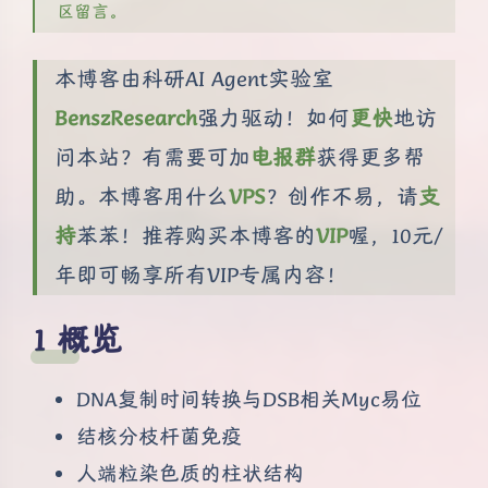
区留言。
本博客由科研AI Agent实验室
BenszResearch
强力驱动！如何
更快
地访
问本站？有需要可加
电报群
获得更多帮
助。本博客用什么
VPS
？创作不易，请
支
持
苯苯！推荐购买本博客的
VIP
喔，10元/
年即可畅享所有VIP专属内容！
概览
DNA复制时间转换与DSB相关Myc易位
结核分枝杆菌免疫
人端粒染色质的柱状结构