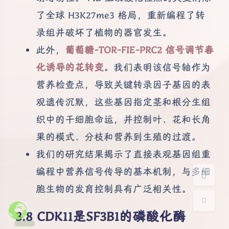
了全球 H3K27me3 格局，重新编程了转
录组并破坏了植物的器官发生。
此外，
葡萄糖-TOR-FIE-PRC2 信号调节春
化诱导的花转变
。我们表明该信号轴作为
夜间模式
营养检查点，导致关键转录因子基因的表
观遗传沉默，这些基因指定茎和根分生组
Sans Serif
Serif
织中的干细胞命运，并控制叶、花和长角
浅阴影
深阴影
果的模式、分枝和营养到生殖的过渡。
我们的研究结果揭示了直接表观基因组重
关闭
日落
暗化
灰度
编程中营养信号传导的基本机制，与多细
胞生物的发育控制具有广泛相关性。
CDK11是SF3B1的磷酸化酶