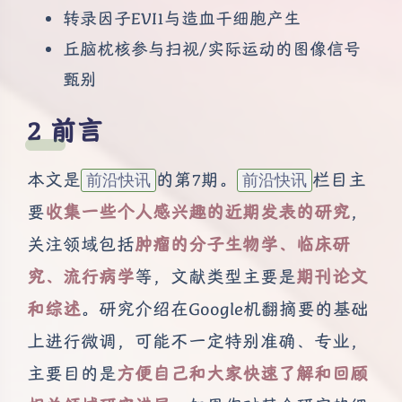
转录因子EVI1与造血干细胞产生
丘脑枕核参与扫视/实际运动的图像信号
甄别
前言
本文是
的第7期。
栏目主
前沿快讯
前沿快讯
要
收集一些个人感兴趣的近期发表的研究
，
关注领域包括
肿瘤的分子生物学、临床研
究、流行病学
等，文献类型主要是
期刊论文
和综述
。研究介绍在Google机翻摘要的基础
上进行微调，可能不一定特别准确、专业，
主要目的是
方便自己和大家快速了解和回顾