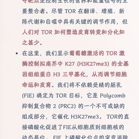
守靶点
是控制生长的营养和能量信号的主
要整合者。尽管 TOR 在翻译、增殖、新
陈代谢和自噬中具有关键的调节作用，但
人们对 TOR 如何塑造发育转变和分化知
之甚少
。
在这里，我们显示
葡萄糖激活的 TOR 激
酶控制拟南芥中 K27 (H3K27me3) 的全基
因组组蛋白 H3 三甲基化，从而调节细胞
命运和发育
。我们将不依赖受精的胚乳
(FIE) 确定为 TOR 目标，它是 Polycomb
抑制复合物 2 (PRC2) 的一个不可或缺的
组成部分，它催化 H3K27me3。 TOR的直
接磷酸化促进了FIE从细胞质到细胞核的
动态易位。 FIE 上磷酸化位点的突变消除