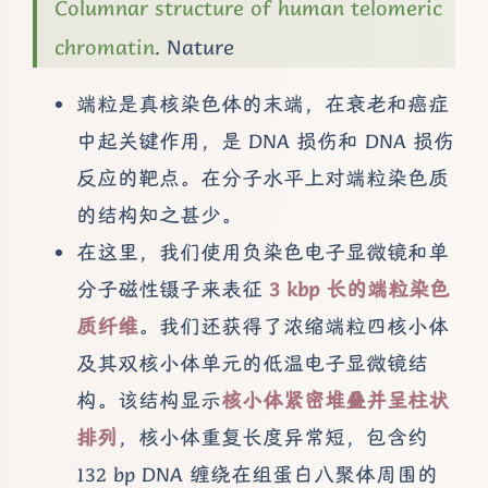
Columnar structure of human telomeric
chromatin
. Nature
端粒是真核染色体的末端，在衰老和癌症
中起关键作用，是 DNA 损伤和 DNA 损伤
反应的靶点。在分子水平上对端粒染色质
的结构知之甚少。
在这里，我们使用负染色电子显微镜和单
分子磁性镊子来表征
3 kbp 长的端粒染色
质纤维
。我们还获得了浓缩端粒四核小体
及其双核小体单元的低温电子显微镜结
构。该结构显示
核小体紧密堆叠并呈柱状
排列
，核小体重复长度异常短，包含约
132 bp DNA 缠绕在组蛋白八聚体周围的