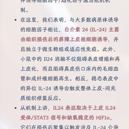
并诱导细胞因子/趋化因子激活抵抗机
制。
在这里，我们表明，与大多数病原体诱导
的细胞因子相比，
白介素 24 (IL-24) 主要
由组织损伤后的屏障上皮祖细胞诱导
，并
且独立于微生物组或适应性免疫。此外，
小鼠中的 Il24 消融不仅阻碍表皮增殖和再
上皮化，而且阻碍真皮伤口床内的毛细血
管和成纤维细胞再生。相反，稳态表皮中
的异位 IL-24 诱导会触发整体上皮-间充
质组织修复反应。
从机制上讲，
IL24 表达取决于上皮 IL24
受体/STAT3 信号和缺氧稳定的 HIF1α
，
它们在损伤后聚集以触发涉及 IL-24 介导