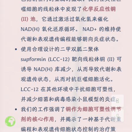
噬细胞的线粒体中发现了
化学反应性铜
(II) 池
，它通过激活过氧化氢来催化
NAD(H) 氧化还原循环。 NAD+ 的维持使
代谢和表观遗传编程能够朝向炎症状态。
夜间模式
使用合理设计的二甲双胍二聚体
supformin (LCC-12) 靶向线粒体铜 (II) 可
Sans Serif
Serif
诱导 NAD(H) 库减少，从而导致代谢和表
浅阴影
深阴影
观遗传状态，从而对抗巨噬细胞活化。
LCC-12 在其他环境中干扰细胞可塑性，
关闭
日落
暗化
灰度
并减少细菌和病毒感染小鼠模型的炎症。
我们的工作强调了
铜作为细胞可塑性调节
剂的核心作用
，并揭示了一种基于代谢重
编程和表观遗传细胞状态控制的治疗策