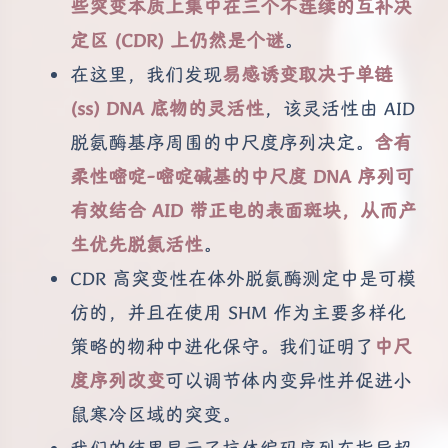
些突变本质上集中在三个不连续的互补决
定区 (CDR) 上仍然是个谜
。
在这里，我们发现
易感诱变取决于单链
(ss) DNA 底物的灵活性
，该灵活性由 AID
脱氨酶基序周围的中尺度序列决定。
含有
柔性嘧啶-嘧啶碱基的中尺度 DNA 序列可
有效结合 AID 带正电的表面斑块，从而产
生优先脱氨活性
。
CDR 高突变性在体外脱氨酶测定中是可模
仿的，并且在使用 SHM 作为主要多样化
策略的物种中进化保守。我们证明了
中尺
度序列改变
可以调节体内变异性并促进小
鼠寒冷区域的突变。