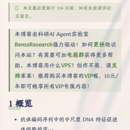
本文最后更新于 214 天前，如有失效请评论
区留言。
本博客由科研AI Agent实验室
BenszResearch
强力驱动！如何
更快
地访
问本站？有需要可加
电报群
获得更多帮
助。本博客用什么
VPS
？创作不易，请
支
持
苯苯！推荐购买本博客的
VIP
喔，10元/
年即可畅享所有VIP专属内容！
概览
抗体编码序列中的中尺度 DNA 特征促进
体细胞超突…