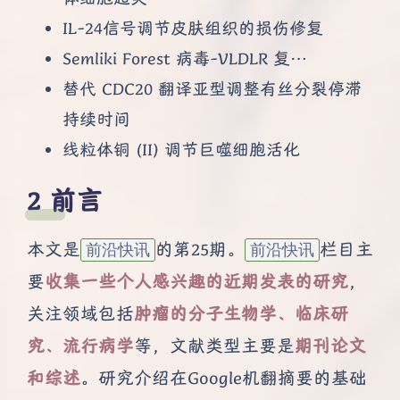
IL-24信号调节皮肤组织的损伤修复
Semliki Forest 病毒-VLDLR 复…
替代 CDC20 翻译亚型调整有丝分裂停滞
持续时间
线粒体铜 (II) 调节巨噬细胞活化
前言
本文是
的第25期。
栏目主
前沿快讯
前沿快讯
要
收集一些个人感兴趣的近期发表的研究
，
关注领域包括
肿瘤的分子生物学、临床研
究、流行病学
等，文献类型主要是
期刊论文
和综述
。研究介绍在Google机翻摘要的基础