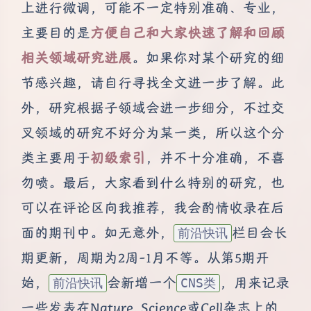
上进行微调，可能不一定特别准确、专业，
主要目的是
方便自己和大家快速了解和回顾
相关领域研究进展
。如果你对某个研究的细
节感兴趣，请自行寻找全文进一步了解。此
外，研究根据子领域会进一步细分，不过交
叉领域的研究不好分为某一类，所以这个分
类主要用于
初级索引
，并不十分准确，不喜
勿喷。最后，大家看到什么特别的研究，也
可以在评论区向我推荐，我会酌情收录在后
面的期刊中。如无意外，
栏目会长
前沿快讯
期更新，周期为2周-1月不等。从第5期开
始，
会新增一个
，用来记录
前沿快讯
CNS类
一些发表在Nature, Science或Cell杂志上的