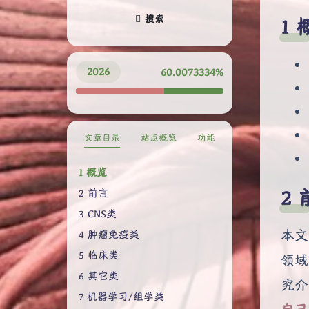
搜索
2026
60.0073460%
文章目录
站点概览
功能
概览
前言
CNS类
本文
肿瘤免疫类
临床类
领域
其它类
究介
机器学习/组学类