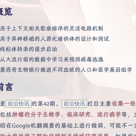
概览
用于上下文相关歌曲排序的灵活电路机制
用于异种移植的人源化猪供体的设计和测试
线粒体转录的逐步启动
从大流行前的数据中学习来预测病毒逃逸
墨西哥生物银行推进不同血统的人口和医学基因组学
前言
是
的第42期。
栏目主要
收集一些
前沿快讯
前沿快讯
包括
肿瘤的分子生物学、临床研究、流行病学
等，
绍在Google机翻摘要的基础上进行微调，可能不