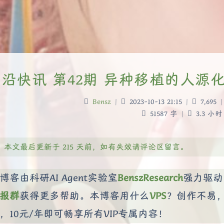
沿快讯 第42期 异种移植的人源
Bensz
|
2023-10-13 21:15
|
7,695
|
51587 字
|
3.3 小时
本文最后更新于 215 天前，如有失效请评论区留言。
博客由科研AI Agent实验室
BenszResearch
强力驱动
报群
获得更多帮助。本博客用什么
VPS
？创作不易
，10元/年即可畅享所有VIP专属内容！