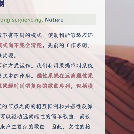
制
song sequencing
. Nature
境下有不同的模式，使动物能够适应环
模式尚不完全清楚
。先前的工作表明，
来实现。
两种方式运作。我们利用果蝇鸣叫系统
模式中的作用。
雄性果蝇在远离雌性果
性果蝇时则唱复杂的歌曲序列，包括模
式的节点之间的相互抑制和兴奋性反弹
入可以驱动远离雌性的简单歌曲，而长
制来产生复杂的歌曲。因此，女性的接