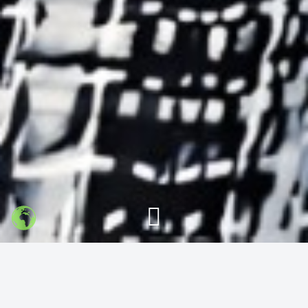
夜间模式
Sans Serif
Serif
浅阴影
深阴影
关闭
日落
暗化
灰度
Typora 地表最强