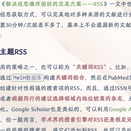
《
解决信息爆炸困扰的完美方案——RSS
》一文中也
信息获取方式，可以完美地对多种来源的文献进行分
置30分钟/次就差不多了，基本上不会遗漏新的文
：
主题RSS
用的策略之一，也可以称为“
关键词RSS
”。比如
通过
构建
关键词组合
，然后在PubMed
MeSH数据库
创建针对性很强的搜索项的RSS。而且，通过ISSN
或者
根据同行的建议选择领域内地位较高的杂志
，
化。Google Scholar也是类似的，可以利用
Google A
，但一般而言，
学术界的搜索引擎对RSS还是很友
一些局限的搜索项。将它们添加到RSS，也可以及