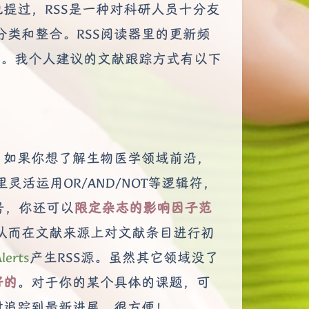
提过，RSS是一种对科研人员十分友
类和整合。RSS阅读器里的更新频
献。我个人建议的文献跟踪方式有以下
，如果你想了解生物医学领域前沿，
里灵活运用OR/AND/NOT等逻辑符，
号，你还可以
限定杂志的影响因子范
从而在文献来源上对文献条目进行初
lerts
产生RSS源。虽然其它领域没了
好的
。对于你的某个具体的课题，可
时追踪到最新进展。很方便！