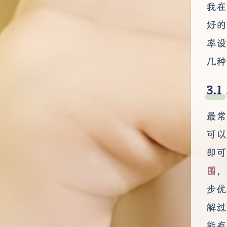
我在
好的
率设
几种
最常
可以
即可
围
，
步优
解过
能有