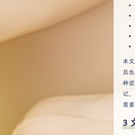
本文
且也
种逆
记，
需要