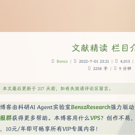
文献精读 栏目
Bensz
|
2022-7-01 23:21
|
4,013
|
2258 字
|
9 分钟
本文最后更新于 217 天前，如有失效请评论区留言。
博客由科研AI Agent实验室
BenszResearch
强力驱动
报群
获得更多帮助。本博客用什么
VPS
？创作不易
，10元/年即可畅享所有VIP专属内容！