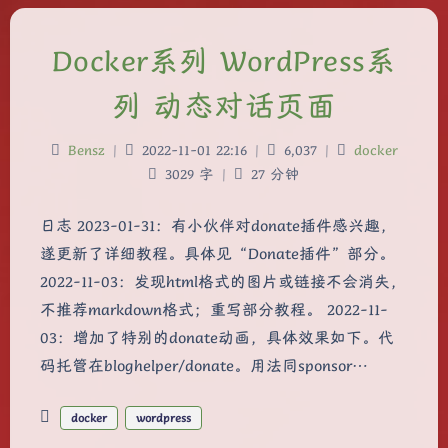
Docker系列 WordPress系
列 动态对话页面
Bensz
|
2022-11-01 22:16
|
6,037
|
docker
3029 字
|
27 分钟
日志 2023-01-31：有小伙伴对donate插件感兴趣，
遂更新了详细教程。具体见“Donate插件”部分。
2022-11-03：发现html格式的图片或链接不会消失，
不推荐markdown格式；重写部分教程。 2022-11-
03：增加了特别的donate动画，具体效果如下。代
夜间模式
码托管在bloghelper/donate。用法同sponsor…
Sans Serif
Serif
docker
wordpress