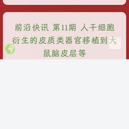
浅阴影
深阴影
关闭
日落
暗化
灰度
前沿快讯 第11期 人干细胞
衍生的皮质类器官移植到大
鼠脑皮层等
Bensz
|
2022-10-29 9:29
|
3,948
|
医学与生物学
67834 字
|
4.4 小时
概览 结直肠癌的基因组-表观组的共进化 抗体V(D)J
重组的保守性 β2AR激活ERK的内体定位依赖 陆生植
物TIR1/AFB受体的腺苷酸环化酶活性 果蝇视网膜肌
肉与视觉跟踪 前言 最近忙别的事，很多文献还没
看。日后会慢慢补充！ 本文是前沿快讯的第11期。