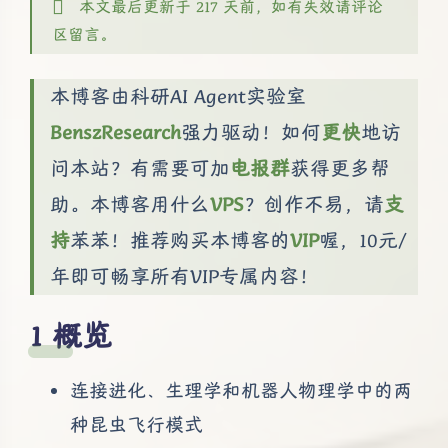
本文最后更新于 217 天前，如有失效请评论
区留言。
本博客由科研AI Agent实验室
BenszResearch
强力驱动！如何
更快
地访
问本站？有需要可加
电报群
获得更多帮
助。本博客用什么
VPS
？创作不易，请
支
持
苯苯！推荐购买本博客的
VIP
喔，10元/
年即可畅享所有VIP专属内容！
概览
连接进化、生理学和机器人物理学中的两
种昆虫飞行模式