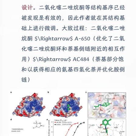
设计
。二氧化噻二唑烷酮等结构基序已经
被发现是有效的，因此作者就在其结构基
础上进行微调。大致过程：二氧化噻二唑
烷酮 $\Rightarrow$ A-650（优化了二氧
化噻二唑烷酮环和萘基侧链附近的相互作
用）$\Rightarrow$ AC484（萘基部分饱
和以获得相应的氨基四氢化萘并优化胺侧
链）