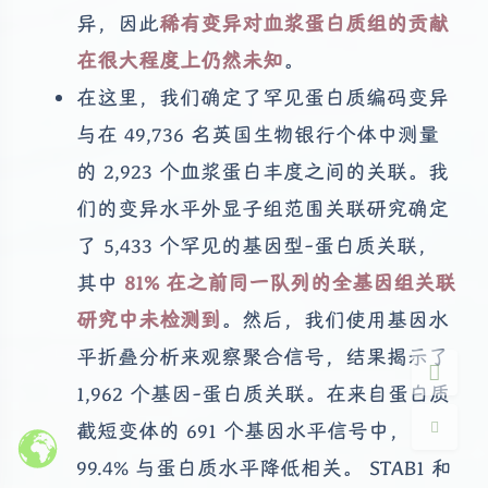
异，因此
稀有变异对血浆蛋白质组的贡献
在很大程度上仍然未知
。
在这里，我们确定了罕见蛋白质编码变异
与在 49,736 名英国生物银行个体中测量
的 2,923 个血浆蛋白丰度之间的关联。我
夜间模式
们的变异水平外显子组范围关联研究确定
Sans Serif
Serif
了 5,433 个罕见的基因型-蛋白质关联，
浅阴影
深阴影
其中
81% 在之前同一队列的全基因组关联
研究中未检测到
。然后，我们使用基因水
关闭
日落
暗化
灰度
平折叠分析来观察聚合信号，结果揭示了
1,962 个基因-蛋白质关联。在来自蛋白质
截短变体的 691 个基因水平信号中，
99.4% 与蛋白质水平降低相关。 STAB1 和