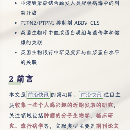
唾液酸聚糖结合触发人类冠状病毒中的刺
突开放
PTPN2/PTPN1 抑制剂 ABBV-CLS-…
英国生物库中血浆蛋白质组与遗传学和健
康的关联
英国生物银行中罕见变异与血浆蛋白水平
的关联
前言
本文是
的第41期。
栏目主
前沿快讯
前沿快讯
要
收集一些个人感兴趣的近期发表的研究
，
关注领域包括
肿瘤的分子生物学、临床研
究、流行病学
等，文献类型主要是
期刊论文