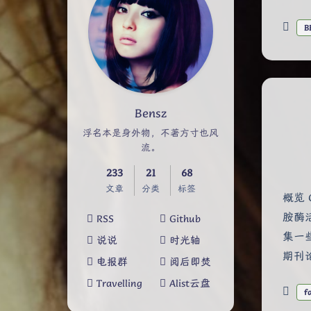
B
Bensz
浮名本是身外物，不著方寸也风
流。
233
21
68
文章
分类
标签
概览 
胺酶
RSS
Github
集一
说说
时光轴
期刊
电报群
阅后即焚
Travelling
Alist云盘
f