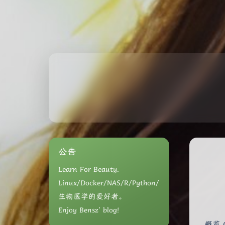
公告
Learn For Beauty.
Linux/Docker/NAS/R/Python/
生物医学的爱好者。
Enjoy Bensz' blog!
概览 