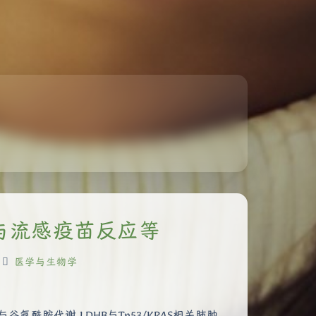
疗与流感疫苗反应等
医学与生物学
与谷氨酰胺代谢 LDHB与Tp53/KRAS相关肺肿