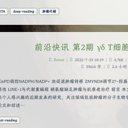
ETA
deep-reading
肿瘤代谢
前沿快讯 第2期 γδ T
Bensz
|
2022-7-23 18:19
|
4,768
|
39616 字
|
2.6 小时
G6PD调控NADPH/NADP+ 池促进肿瘤转移 ZMYND8调节2
活性 LINE-1与代谢重编程 精氨酸缺乏肿瘤与抗衰老治疗 前言
些个人感兴趣的近期发表的研究，关注领域包括肿瘤的分子生物
论文和综述…
ast-reading