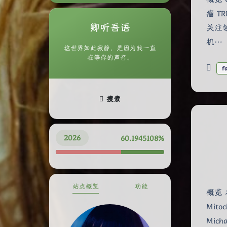
瘤 
卿听吾语
关注
机…
这世界如此寂静，是因为我一直
在等你的声音。
f
搜索
2026
60.1945218%
站点概览
功能
概览 
Mitoc
Mich