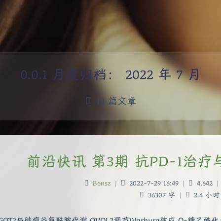
月度归档：
2022 年 7 月
13 篇文章
前沿快讯 第3期 抗PD-1治
Bensz
|
2022-7-29 16:49
|
4,642
|
36307 字
|
2.4 小时
GOT2与肿瘤谷氨酰胺代谢 OVOL2调节Warburg效应 O-糖乙酰化