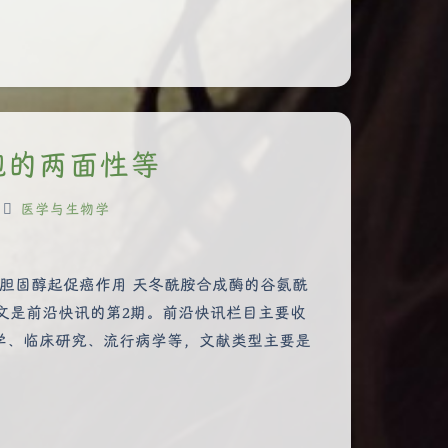
细胞的两面性等
医学与生物学
7-羟基胆固醇起促癌作用 天冬酰胺合成酶的谷氨酰
 本文是前沿快讯的第2期。前沿快讯栏目主要收
学、临床研究、流行病学等，文献类型主要是