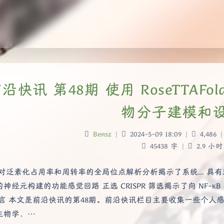
沿快讯 第48期 使用 RoseTTAFol
物分子建模和
Bensz
|
2024-5-09 18:09
|
4,486
|
45438 字
|
2.9 小时
 对泛素化占用率和周转率的全局位点解析分析揭示了系统... 具
神经元构建的功能感觉回路 正选 CRISPR 筛选揭示了向 NF-κ
前言 本文是前沿快讯的第48期。前沿快讯栏目主要收集一些个
生物学、…