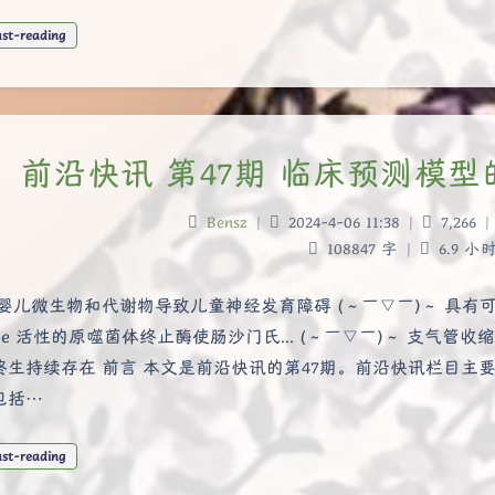
ast-reading
前沿快讯 第47期 临床预测模
Bensz
|
2024-4-06 11:38
|
7,266
|
108847 字
|
6.9 小
 婴儿微生物和代谢物导致儿童神经发育障碍 (～￣▽￣)～ 具有可
ase 活性的原噬菌体终止酶使肠沙门氏... (～￣▽￣)～ 支气管收
终生持续存在 前言 本文是前沿快讯的第47期。前沿快讯栏目
包括…
ast-reading