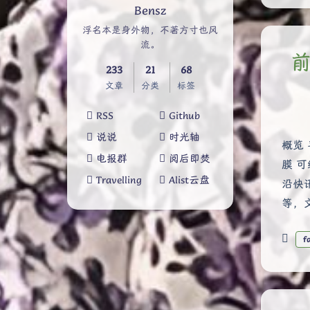
Bensz
浮名本是身外物，不著方寸也风
流。
前
233
21
68
文章
分类
标签
RSS
Github
说说
时光轴
概览
电报群
阅后即焚
膜 
Travelling
Alist云盘
沿快
等，
f