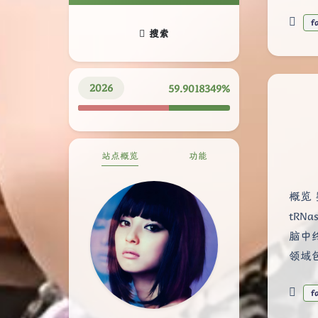
f
搜索
2026
59.9018508%
站点概览
功能
概览
tRN
脑中
领域
f