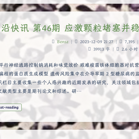
沿快讯 第46期 应激颗粒堵塞并
Bensz
|
2023-12-09 21:27
|
7,395
|
39913 字
|
2.6 小时
 平行神经通路控制钠消耗和味觉效价 艰难梭菌铁体细胞器对抗
可编程的蛋白质生成模型 遗传风险集中在介导早期 2 型糖尿病的
讯栏目主要收集一些个人感兴趣的近期发表的研究，关注领域包
文献类型主要是期刊论文和综述。研…
ast-reading