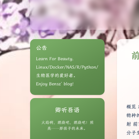
公告
前
Learn For Beauty.
Linux/Docker/NAS/R/Python/
生物医学的爱好者。
Enjoy Bensz' blog!
概览
卿听吾语
物种的
火焰啊，燃烧吧，燃烧吧！照
射 
亮……那孩子的未来。
分子